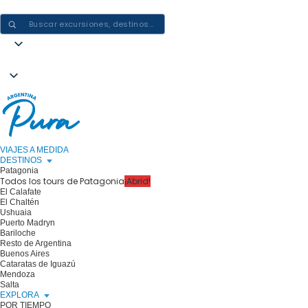
CREAR EXPERIENCIAS EN ARGENTINA: UN VIAJE CADA VEZ
VIAJES A MEDIDA
DESTINOS
Patagonia
Todos los tours de Patagonia
¡Abrid!
El Calafate
El Chaltén
Ushuaia
Puerto Madryn
Bariloche
Resto de Argentina
Buenos Aires
Cataratas de Iguazú
Mendoza
Salta
EXPLORA
POR TIEMPO