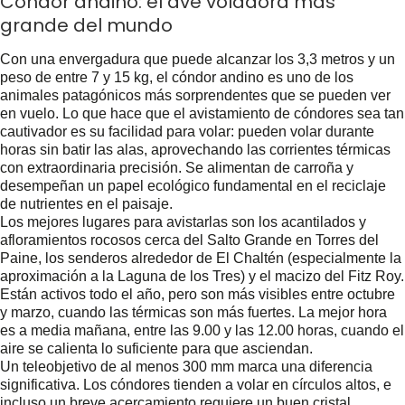
Cóndor andino: el ave voladora más
grande del mundo
Con una envergadura que puede alcanzar los 3,3 metros y un
peso de entre 7 y 15 kg, el cóndor andino es uno de los
animales patagónicos más sorprendentes que se pueden ver
en vuelo. Lo que hace que el avistamiento de cóndores sea tan
cautivador es su facilidad para volar: pueden volar durante
horas sin batir las alas, aprovechando las corrientes térmicas
con extraordinaria precisión. Se alimentan de carroña y
desempeñan un papel ecológico fundamental en el reciclaje
de nutrientes en el paisaje.
Los mejores lugares para avistarlas son los acantilados y
afloramientos rocosos cerca del Salto Grande en Torres del
Paine, los senderos alrededor de El Chaltén (especialmente la
aproximación a la Laguna de los Tres) y el macizo del Fitz Roy.
Están activos todo el año, pero son más visibles entre octubre
y marzo, cuando las térmicas son más fuertes. La mejor hora
es a media mañana, entre las 9.00 y las 12.00 horas, cuando el
aire se calienta lo suficiente para que asciendan.
Un teleobjetivo de al menos 300 mm marca una diferencia
significativa. Los cóndores tienden a volar en círculos altos, e
incluso un breve acercamiento requiere un buen cristal.