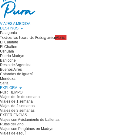
VIAJES A MEDIDA
DESTINOS
Patagonia
Todos los tours de Patagonia
¡Abrid!
El Calafate
El Chaltén
Ushuaia
Puerto Madryn
Bariloche
Resto de Argentina
Buenos Aires
Cataratas de Iguazú
Mendoza
Salta
EXPLORA
POR TIEMPO
Viajes de fin de semana
Viajes de 1 semana
Viajes de 2 semanas
Viajes de 3 semanas
EXPERIENCIAS
Viajes con Avistamiento de ballenas
Rutas del vino
Viajes con Pingüinos en Madryn
Viajes de esquí