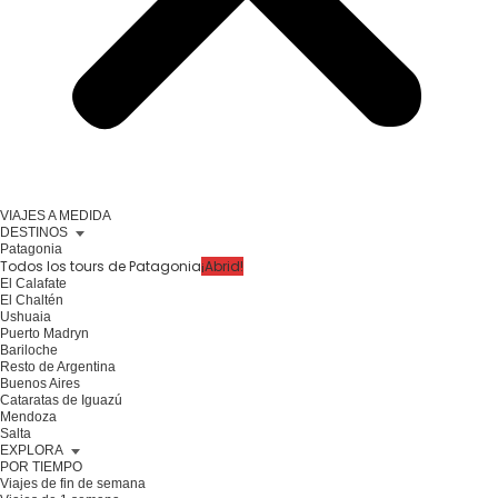
VIAJES A MEDIDA
DESTINOS
Patagonia
Todos los tours de Patagonia
¡Abrid!
El Calafate
El Chaltén
Ushuaia
Puerto Madryn
Bariloche
Resto de Argentina
Buenos Aires
Cataratas de Iguazú
Mendoza
Salta
EXPLORA
POR TIEMPO
Viajes de fin de semana