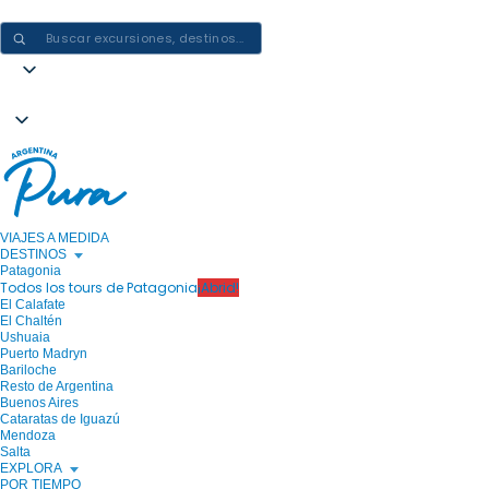
CREAR EXPERIENCIAS EN ARGENTINA: UN VIAJE CADA VEZ
VIAJES A MEDIDA
DESTINOS
Patagonia
Todos los tours de Patagonia
¡Abrid!
El Calafate
El Chaltén
Ushuaia
Puerto Madryn
Bariloche
Resto de Argentina
Buenos Aires
Cataratas de Iguazú
Mendoza
Salta
EXPLORA
POR TIEMPO