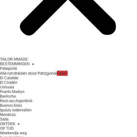
TAILOR-MMADE
BESTEMMINGEN
Patagonië
Alle rondreizen door Patagonië
Open!
El Calafate
El Chaltén
Ushuaia
Puerto Madryn
Bariloche
Rest van Argentinië
Buenos Aires
Iguazu watervallen
Mendoza
Salta
ONTDEK
OP TIJD
Weekendje weg