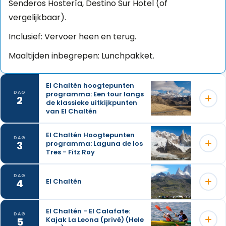
Senderos Hostería, Destino Sur Hotel (of
vergelijkbaar).
Inclusief: Vervoer heen en terug.
Maaltijden inbegrepen: Lunchpakket.
El Chaltén hoogtepunten
programma: Een tour langs
DAG
2
de klassieke uitkijkpunten
van El Chaltén
El Chaltén Hoogtepunten
DAG
3
programma: Laguna de los
Een tour langs de klassieke uitkijkpunten van El
Tres - Fitz Roy
Chaltén.
DAG
Categorie: Trekking.
4
El Chaltén
De dag begint met een korte rit naar het begin van
Introductie: Een uitstekende optie voor 3 volle dagen
het pad in het nationale park, vanaf de plaats die
El Chaltén - El Calafate:
trekking waarbij de klassieke paden in de buurt van
bekend staat als Hostería El Pilar. Vanaf daar
DAG
5
Kajak La Leona (privé) (Hele
We keren terug naar Chaltén. De rest van de dag is