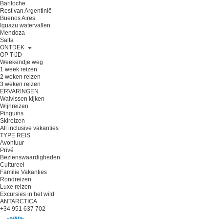
Bariloche
Rest van Argentinië
Buenos Aires
Iguazu watervallen
Mendoza
Salta
ONTDEK
OP TIJD
Weekendje weg
1 week reizen
2 weken reizen
3 weken reizen
ERVARINGEN
Walvissen kijken
Wijnreizen
Pinguïns
Skireizen
All inclusive vakanties
TYPE REIS
Avontuur
Privé
Bezienswaardigheden
Cultureel
Familie Vakanties
Rondreizen
Luxe reizen
Excursies in het wild
ANTARCTICA
+34 951 637 702