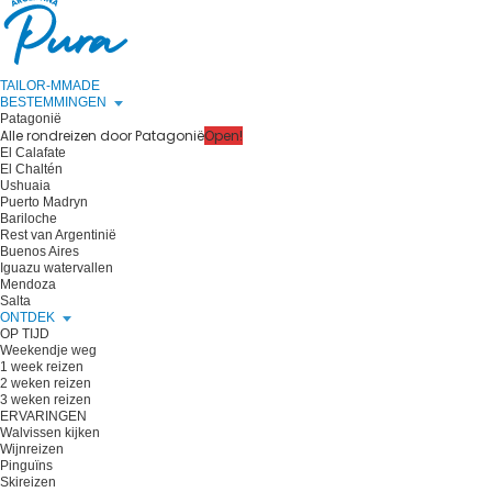
TAILOR-MMADE
BESTEMMINGEN
Patagonië
Alle rondreizen door Patagonië
Open!
El Calafate
El Chaltén
Ushuaia
Puerto Madryn
Bariloche
Rest van Argentinië
Buenos Aires
Iguazu watervallen
Mendoza
Salta
ONTDEK
OP TIJD
Weekendje weg
1 week reizen
2 weken reizen
3 weken reizen
ERVARINGEN
Walvissen kijken
Wijnreizen
Pinguïns
Skireizen