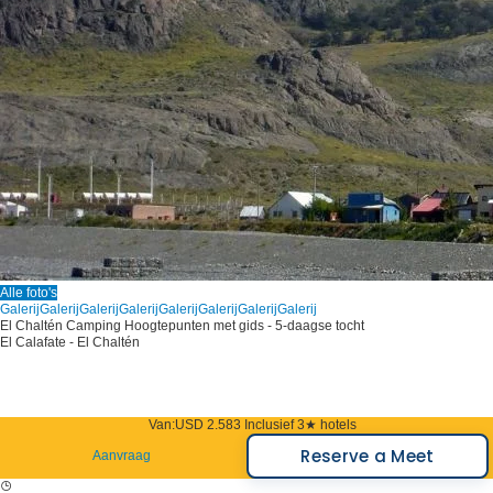
Alle foto's
Galerij
Galerij
Galerij
Galerij
Galerij
Galerij
Galerij
Galerij
El Chaltén Camping Hoogtepunten met gids - 5-daagse tocht
El Calafate - El Chaltén
Van:
USD 2.583
Inclusief 3★ hotels
Reserve a Meet
Aanvraag