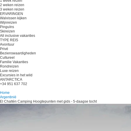
1 week reizen
2 weken reizen
3 weken reizen
ERVARINGEN
Walvissen kijken
Wijnreizen
Pinguïns
Skireizen
All inclusive vakanties
TYPE REIS
Avontuur
Privé
Bezienswaardigheden
Cultureel
Familie Vakanties
Rondreizen
Luxe reizen
Excursies in het wild
ANTARCTICA
+34 951 637 702
Plan je reis
Home
Argentinië
El Chaltén Camping Hoogtepunten met gids - 5-daagse tocht