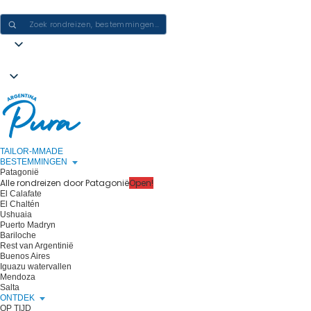
ERVARINGEN IN ARGENTINIË CREËREN - ÉÉN REIS PER KEER
TAILOR-MMADE
BESTEMMINGEN
Patagonië
Alle rondreizen door Patagonië
Open!
El Calafate
El Chaltén
Ushuaia
Puerto Madryn
Bariloche
Rest van Argentinië
Buenos Aires
Iguazu watervallen
Mendoza
Salta
ONTDEK
OP TIJD