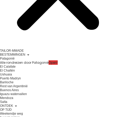
TAILOR-MMADE
BESTEMMINGEN
Patagonië
Alle rondreizen door Patagonië
Open!
El Calafate
El Chaltén
Ushuaia
Puerto Madryn
Bariloche
Rest van Argentinië
Buenos Aires
Iguazu watervallen
Mendoza
Salta
ONTDEK
OP TIJD
Weekendje weg