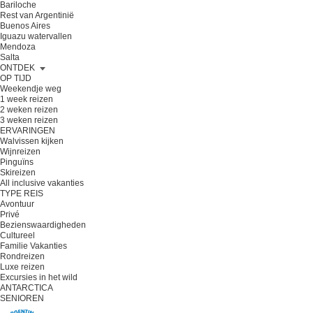
Bariloche
Rest van Argentinië
Buenos Aires
Iguazu watervallen
Mendoza
Salta
ONTDEK
OP TIJD
Weekendje weg
1 week reizen
2 weken reizen
3 weken reizen
ERVARINGEN
Walvissen kijken
Wijnreizen
Pinguïns
Skireizen
All inclusive vakanties
TYPE REIS
Avontuur
Privé
Bezienswaardigheden
Cultureel
Familie Vakanties
Rondreizen
Luxe reizen
Excursies in het wild
ANTARCTICA
SENIOREN