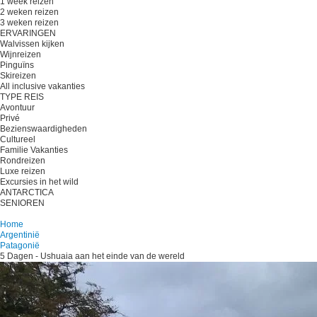
1 week reizen
2 weken reizen
3 weken reizen
ERVARINGEN
Walvissen kijken
Wijnreizen
Pinguïns
Skireizen
All inclusive vakanties
TYPE REIS
Avontuur
Privé
Bezienswaardigheden
Cultureel
Familie Vakanties
Rondreizen
Luxe reizen
Excursies in het wild
ANTARCTICA
SENIOREN
Plan je reis
Home
Argentinië
Patagonië
5 Dagen - Ushuaia aan het einde van de wereld