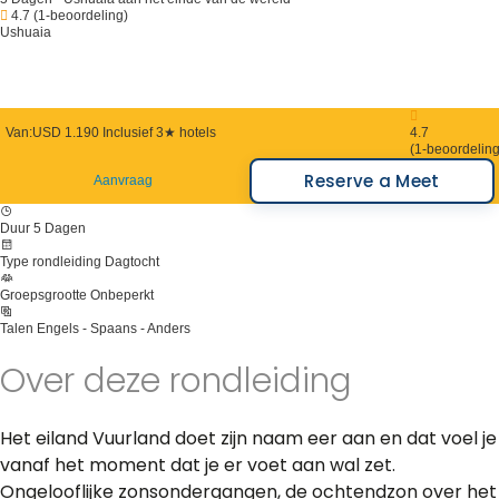
4.7
(1-beoordeling)
Ushuaia
Van:
USD 1.190
Inclusief 3★ hotels
4.7
(1-beoordeling
Reserve a Meet
Aanvraag
Duur
5 Dagen
Type rondleiding
Dagtocht
Groepsgrootte
Onbeperkt
Talen
Engels - Spaans - Anders
Over deze rondleiding
Het eiland Vuurland doet zijn naam eer aan en dat voel je
vanaf het moment dat je er voet aan wal zet.
Ongelooflijke zonsondergangen, de ochtendzon over het