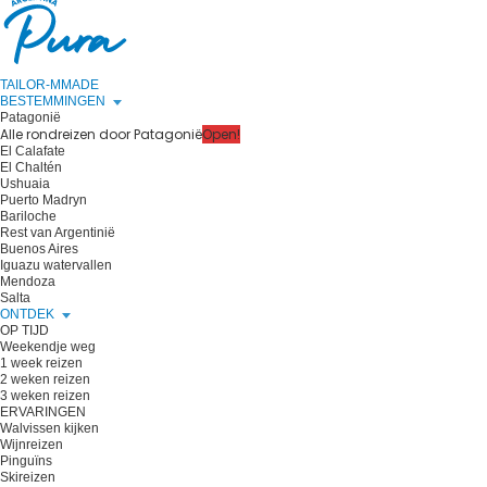
TAILOR-MMADE
BESTEMMINGEN
Patagonië
Alle rondreizen door Patagonië
Open!
El Calafate
El Chaltén
Ushuaia
Puerto Madryn
Bariloche
Rest van Argentinië
Buenos Aires
Iguazu watervallen
Mendoza
Salta
ONTDEK
OP TIJD
Weekendje weg
1 week reizen
2 weken reizen
3 weken reizen
ERVARINGEN
Walvissen kijken
Wijnreizen
Pinguïns
Skireizen