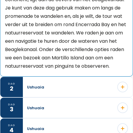
Je kunt van deze dag gebruik maken om langs de
promenade te wandelen en, als je wilt, de tour wat
verder uit te breiden om rond Encerrada Bay en het
natuurreservaat te wandelen. We raden je aan om
een navigatie te huren door de wateren van het
Beaglekanaal. Onder de verschillende opties raden
we een bezoek aan Martillo Island aan om een
natuurreservaat van pinguïns te observeren.
DAG
2
Ushuaia
Deze dag bezoeken we de Emerald Lagoon. We
DAG
3
Ushuaia
beginnen met een prachtige wandeling op het
eiland Tierra del Fuego. Dit is een gematigde
We beginnen ons 4x4-avontuur op weg naar het
DAG
4
Ushuaia
wandeling die ons door prachtige landschappen