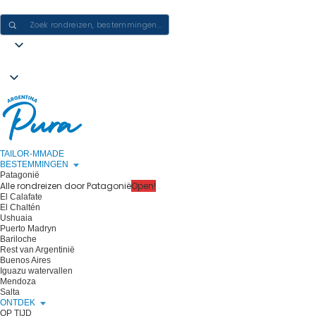
ERVARINGEN IN ARGENTINIË CREËREN - ÉÉN REIS PER KEER
TAILOR-MMADE
BESTEMMINGEN
Patagonië
Alle rondreizen door Patagonië
Open!
El Calafate
El Chaltén
Ushuaia
Puerto Madryn
Bariloche
Rest van Argentinië
Buenos Aires
Iguazu watervallen
Mendoza
Salta
ONTDEK
OP TIJD