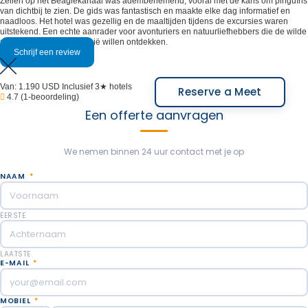
Zeilen op het Beaglekanaal was adembenemend, vooral met de kans om pinguïns
van dichtbij te zien. De gids was fantastisch en maakte elke dag informatief en
naadloos. Het hotel was gezellig en de maaltijden tijdens de excursies waren
uitstekend. Een echte aanrader voor avonturiers en natuurliefhebbers die de wilde
schoonheid van Patagonië willen ontdekken.
Schrijf een review
Van:
1.190 USD
Inclusief 3★ hotels
Reserve a Meet
4.7
(1-beoordeling)
Een offerte aanvragen
We nemen binnen 24 uur contact met je op
NAAM
*
EERSTE
LAATSTE
E-MAIL
*
MOBIEL
*