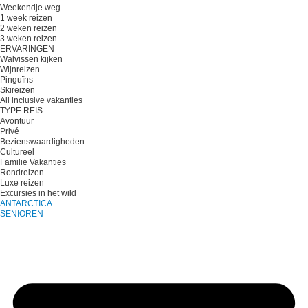
Weekendje weg
1 week reizen
2 weken reizen
3 weken reizen
ERVARINGEN
Walvissen kijken
Wijnreizen
Pinguïns
Skireizen
All inclusive vakanties
TYPE REIS
Avontuur
Privé
Bezienswaardigheden
Cultureel
Familie Vakanties
Rondreizen
Luxe reizen
Excursies in het wild
ANTARCTICA
SENIOREN