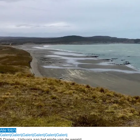
Alle foto's
Galerij
Galerij
Galerij
Galerij
Galerij
Galerij
5 Dagen - Ushuaia aan het einde van de wereld