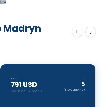
to Madryn
VAN:
791 USD
5
(1-beoordeling)
Inclusief 3★ hotels