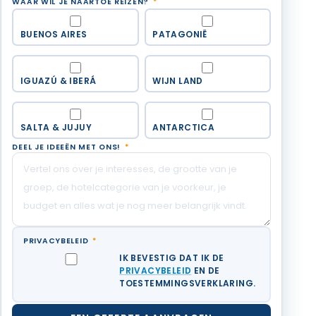
WAAR WIL JE NAARTOE REIZEN?
*
BUENOS AIRES
PATAGONIË
IGUAZÚ & IBERÁ
WIJN LAND
SALTA & JUJUY
ANTARCTICA
DEEL JE IDEEËN MET ONS!
*
PRIVACYBELEID
*
IK BEVESTIG DAT IK DE
PRIVACYBELEID
EN DE
TOESTEMMINGSVERKLARING.