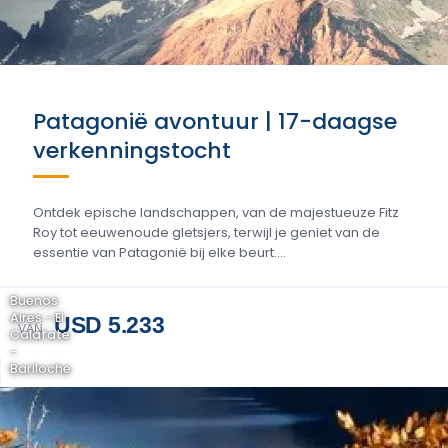
Patagonië avontuur | 17-daagse
verkenningstocht
Ontdek epische landschappen, van de majestueuze Fitz
Roy tot eeuwenoude gletsjers, terwijl je geniet van de
essentie van Patagonië bij elke beurt....
Buenos
Aires - El
USD 5.233
VAN
Calafate
-
Bariloche