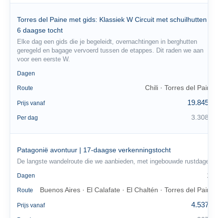
Torres del Paine met gids: Klassiek W Circuit met schuilhutten |
6 daagse tocht
Elke dag een gids die je begeleidt, overnachtingen in berghutten
geregeld en bagage vervoerd tussen de etappes. Dit raden we aan
voor een eerste W.
6
Dagen
Chili · Torres del Paine
Route
19.845 €
Prijs vanaf
3.308 €
Per dag
Patagonië avontuur | 17-daagse verkenningstocht
De langste wandelroute die we aanbieden, met ingebouwde rustdagen.
17
Dagen
Buenos Aires · El Calafate · El Chaltén · Torres del Paine
Route
4.537 €
Prijs vanaf