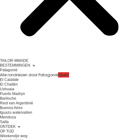
TAILOR-MMADE
BESTEMMINGEN
Patagonië
Alle rondreizen door Patagonië
Open!
El Calafate
El Chaltén
Ushuaia
Puerto Madryn
Bariloche
Rest van Argentinië
Buenos Aires
Iguazu watervallen
Mendoza
Salta
ONTDEK
OP TIJD
Weekendje weg