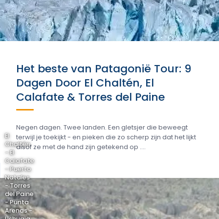
Het beste van Patagonië Tour: 9
Dagen Door El Chaltén, El
Calafate & Torres del Paine
Negen dagen. Twee landen. Een gletsjer die beweegt
El
terwijl je toekijkt - en pieken die zo scherp zijn dat het lijkt
Chaltén
alsof ze met de hand zijn getekend op ....
- El
Calafate
- Puerto
Natales
- Torres
del Paine
- Punta
Arenas -
Ushuaia