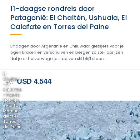
11-daagse rondreis door
Patagonië: El Chaltén, Ushuaia, El
Calafate en Torres del Paine
Elf dagen door Argentinië en Chili, waar gletsjers voor je
ogen kraken en verschuiven en bergen zo steil oprijzen
dat je er halverwege je stap van stil blijft staan….
El
Chaltén
USD 4.544
VAN
- El
Calafate
- Puerto
Natales
- Perito
Moreno
gletsjer -
Torres
del Paine