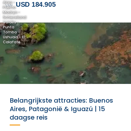
Aires -
USD 184.905
VAN
Puerto
Madryn -
Schiereiland
Valdés -
Punta
Tombo -
Ushuaia - El
Calafate
Belangrijkste attracties: Buenos
Aires, Patagonië & Iguazú | 15
daagse reis