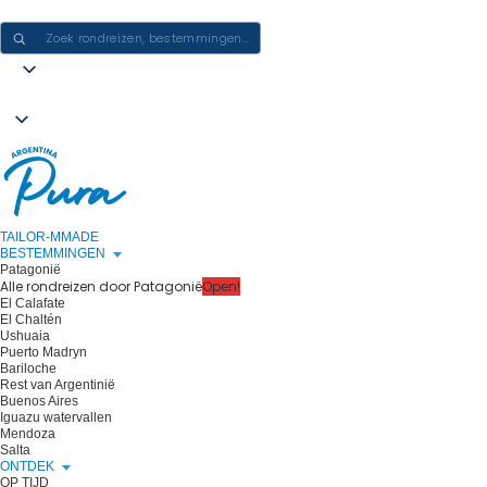
ERVARINGEN IN ARGENTINIË CREËREN - ÉÉN REIS PER KEER
TAILOR-MMADE
BESTEMMINGEN
Patagonië
Alle rondreizen door Patagonië
Open!
El Calafate
El Chaltén
Ushuaia
Puerto Madryn
Bariloche
Rest van Argentinië
Buenos Aires
Iguazu watervallen
Mendoza
Salta
ONTDEK
OP TIJD