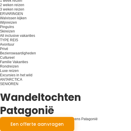
1 week reizen
2 weken reizen
3 weken reizen
ERVARINGEN
Walvissen kijken
Wijnreizen
Pinguïns
Skireizen
All inclusive vakanties
TYPE REIS
Avontuur
Privé
Bezienswaardigheden
Cultureel
Familie Vakanties
Rondreizen
Luxe reizen
Excursies in het wild
ANTARCTICA
SENIOREN
Plan je reis
Wandeltochten
Patagonië
Trekkingtochten met gids in Argentijns en Chileens Patagonië
Een offerte aanvragen