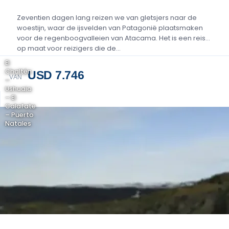
Zeventien dagen lang reizen we van gletsjers naar de
woestijn, waar de ijsvelden van Patagonië plaatsmaken
voor de regenboogvalleien van Atacama. Het is een reis
op maat voor reizigers die de…
El
Chaltén
USD 7.746
VAN
–
Ushuaia
– El
Calafate
– Puerto
Natales