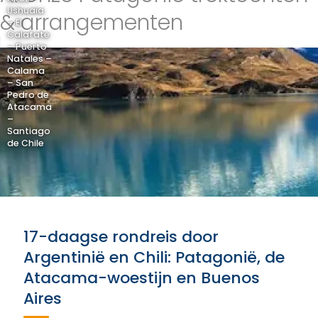
Ushuaia
& arrangementen
– El
Calafate
– Puerto
Natales –
Calama
– San
Pedro de
Atacama
–
Santiago
de Chile
17-daagse rondreis door
Argentinië en Chili: Patagonië, de
Atacama-woestijn en Buenos
Aires