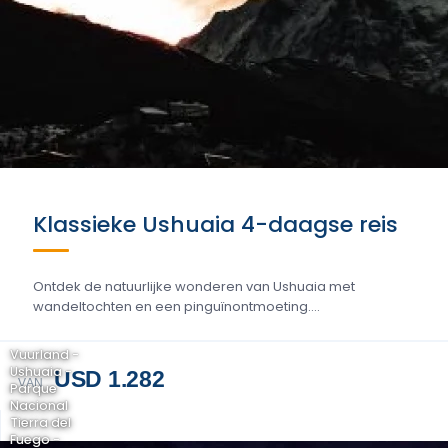
Klassieke Ushuaia 4-daagse reis
Ontdek de natuurlijke wonderen van Ushuaia met
wandeltochten en een pinguïnontmoeting....
Vuurland -
Ushuaia -
USD 1.282
VAN
Parque
Nacional
Tierra del
Fuego -