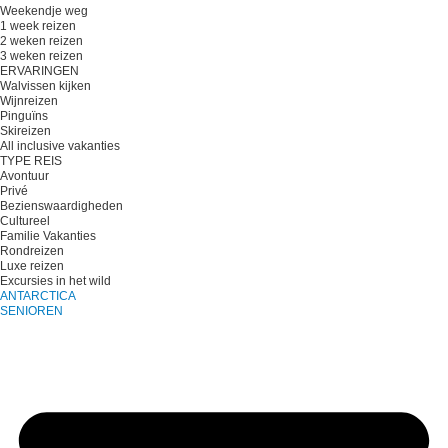
Weekendje weg
1 week reizen
2 weken reizen
3 weken reizen
ERVARINGEN
Walvissen kijken
Wijnreizen
Pinguïns
Skireizen
All inclusive vakanties
TYPE REIS
Avontuur
Privé
Bezienswaardigheden
Cultureel
Familie Vakanties
Rondreizen
Luxe reizen
Excursies in het wild
ANTARCTICA
SENIOREN