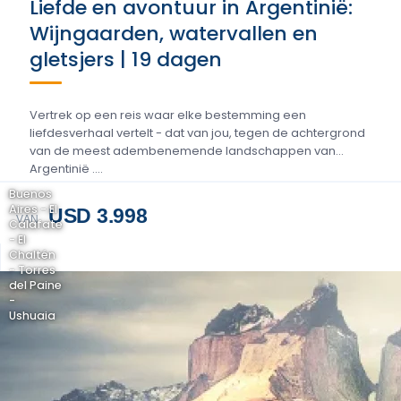
Liefde en avontuur in Argentinië:
Wijngaarden, watervallen en
gletsjers | 19 dagen
Vertrek op een reis waar elke bestemming een
liefdesverhaal vertelt - dat van jou, tegen de achtergrond
van de meest adembenemende landschappen van
Argentinië ....
Buenos
Aires - El
USD 3.998
VAN
Calafate
- El
Chaltén
- Torres
del Paine
-
Ushuaia