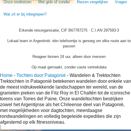
Onze rondreizen
Met gids of zonder
Reizen vergelijken
Vragen
Wat zit er bij inbegrepen?
Erkende reisorganisatie, CIF B67787275 · C.I.AN 297593-3
Lokaal team in Argentinië: één telefoontje is genoeg om elke route aan te
passen
Reageer binnen 24 uur, alleen door mensen
Op maat gemaakt, zonder vaste vertrekdata
Home
-
Tochten door Patagonië
-
Wandelen & Trektochten
Trektochten in Patagonië betekenen wandelen door enkele van
de meest indrukwekkende landschappen ter wereld, van de
granieten pieken van de Fitz Roy in El Chaltén tot de iconische
torens van Torres del Paine. Onze wandeltochten bestrijken
zowel het Argentijnse als het Chileense deel van Patagonië,
met mogelijkheden voor dagtochten, meerdaagse
rondwandelingen en volledig begeleide expedities die zijn
afgestemd op elk fitnessniveau.