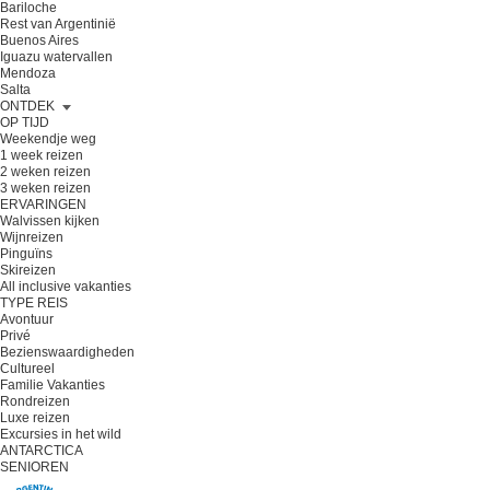
Bariloche
Rest van Argentinië
Buenos Aires
Iguazu watervallen
Mendoza
Salta
ONTDEK
OP TIJD
Weekendje weg
1 week reizen
2 weken reizen
3 weken reizen
ERVARINGEN
Walvissen kijken
Wijnreizen
Pinguïns
Skireizen
All inclusive vakanties
TYPE REIS
Avontuur
Privé
Bezienswaardigheden
Cultureel
Familie Vakanties
Rondreizen
Luxe reizen
Excursies in het wild
ANTARCTICA
SENIOREN