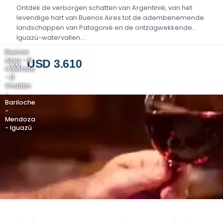
Ontdek de verborgen schatten van Argentinië, van het
levendige hart van Buenos Aires tot de adembenemende
landschappen van Patagonië en de ontzagwekkende
Iguazú-watervallen....
Buenos
Aires - El
USD 3.610
VAN
Calafate
- El
Chaltén
-
Bariloche
-
Mendoza
- Iguazú