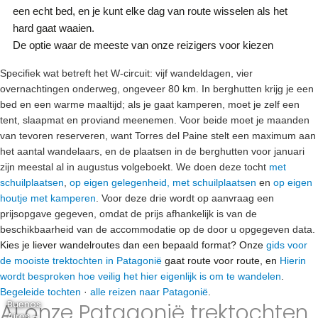
een echt bed, en je kunt elke dag van route wisselen als het
hard gaat waaien.
De optie waar de meeste van onze reizigers voor kiezen
Specifiek wat betreft het W-circuit:
vijf wandeldagen, vier
overnachtingen onderweg, ongeveer 80 km. In berghutten krijg je een
bed en een warme maaltijd; als je gaat kamperen, moet je zelf een
tent, slaapmat en proviand meenemen. Voor beide moet je maanden
van tevoren reserveren, want Torres del Paine stelt een maximum aan
het aantal wandelaars, en de plaatsen in de berghutten voor januari
zijn meestal al in augustus volgeboekt. We doen deze tocht
met
schuilplaatsen
,
op eigen gelegenheid, met schuilplaatsen
en
op eigen
houtje met kamperen
. Voor deze drie wordt op aanvraag een
prijsopgave gegeven, omdat de prijs afhankelijk is van de
beschikbaarheid van de accommodatie op de door u opgegeven data.
Kies je liever wandelroutes dan een bepaald format? Onze
gids voor
de mooiste trektochten in Patagonië
gaat route voor route, en
Hierin
wordt besproken hoe veilig het hier eigenlijk is om te wandelen
.
Begeleide tochten
·
alle reizen naar Patagonië
.
Al onze Patagonië trektochten
Buenos
Aires –