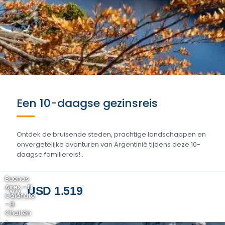
Een 10-daagse gezinsreis
Ontdek de bruisende steden, prachtige landschappen en
onvergetelijke avonturen van Argentinië tijdens deze 10-
daagse familiereis!..
Buenos
Aires - El
USD 1.519
VAN
Calafate
- El
Chaltén
-