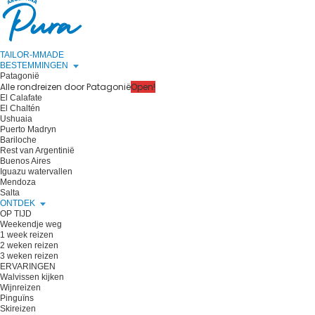
TAILOR-MMADE
BESTEMMINGEN
Patagonië
Alle rondreizen door Patagonië
Open!
El Calafate
El Chaltén
Ushuaia
Puerto Madryn
Bariloche
Rest van Argentinië
Buenos Aires
Iguazu watervallen
Mendoza
Salta
ONTDEK
OP TIJD
Weekendje weg
1 week reizen
2 weken reizen
3 weken reizen
ERVARINGEN
Walvissen kijken
Wijnreizen
Pinguïns
Skireizen