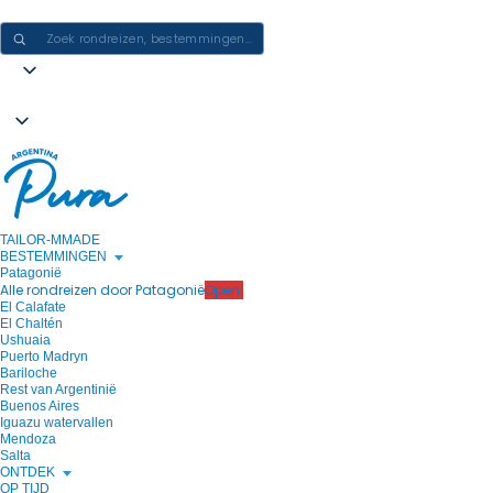
ERVARINGEN IN ARGENTINIË CREËREN - ÉÉN REIS PER KEER
TAILOR-MMADE
BESTEMMINGEN
Patagonië
Alle rondreizen door Patagonië
Open!
El Calafate
El Chaltén
Ushuaia
Puerto Madryn
Bariloche
Rest van Argentinië
Buenos Aires
Iguazu watervallen
Mendoza
Salta
ONTDEK
OP TIJD