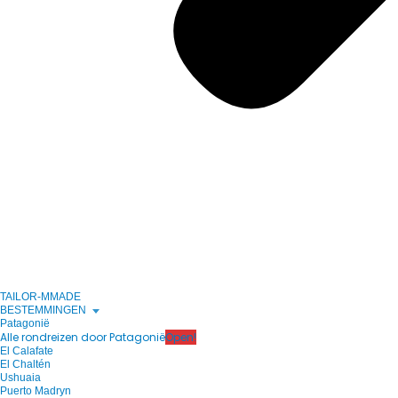
TAILOR-MMADE
BESTEMMINGEN
Patagonië
Alle rondreizen door Patagonië
Open!
El Calafate
El Chaltén
Ushuaia
Puerto Madryn