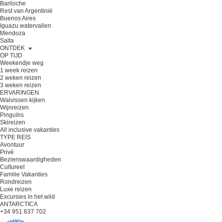
Bariloche
Rest van Argentinië
Buenos Aires
Iguazu watervallen
Mendoza
Salta
ONTDEK
OP TIJD
Weekendje weg
1 week reizen
2 weken reizen
3 weken reizen
ERVARINGEN
Walvissen kijken
Wijnreizen
Pinguïns
Skireizen
All inclusive vakanties
TYPE REIS
Avontuur
Privé
Bezienswaardigheden
Cultureel
Familie Vakanties
Rondreizen
Luxe reizen
Excursies in het wild
ANTARCTICA
+34 951 637 702