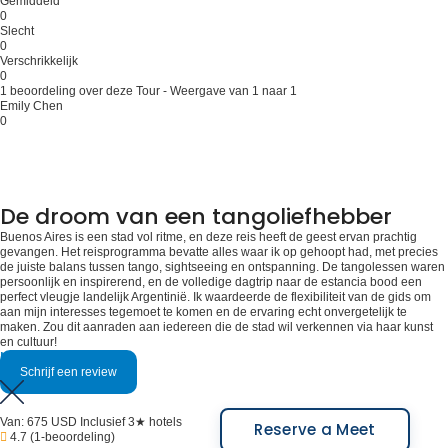
Gemiddeld
0
Slecht
0
Verschrikkelijk
0
1 beoordeling over deze Tour - Weergave van 1 naar 1
Emily Chen
0
De droom van een tangoliefhebber
Buenos Aires is een stad vol ritme, en deze reis heeft de geest ervan prachtig
gevangen. Het reisprogramma bevatte alles waar ik op gehoopt had, met precies
de juiste balans tussen tango, sightseeing en ontspanning. De tangolessen waren
persoonlijk en inspirerend, en de volledige dagtrip naar de estancia bood een
perfect vleugje landelijk Argentinië. Ik waardeerde de flexibiliteit van de gids om
aan mijn interesses tegemoet te komen en de ervaring echt onvergetelijk te
maken. Zou dit aanraden aan iedereen die de stad wil verkennen via haar kunst
en cultuur!
Meer bekijken
Schrijf een review
Van:
675 USD
Inclusief 3★ hotels
Reserve a Meet
4.7
(1-beoordeling)