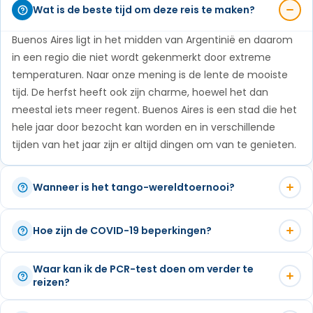
academie, en te genieten van de rijke geschiedenis
Wat is de beste tijd om deze reis te maken?
leren kennen, zoals de folkloristische dans die
van de stad.
kenmerkend is voor het binnenland van Argentinië.
Buenos Aires ligt in het midden van Argentinië en daarom
De lunch zal een authentieke Argentijnse barbecue
in een regio die niet wordt gekenmerkt door extreme
temperaturen. Naar onze mening is de lente de mooiste
zijn waar je van kunt genieten in een ontspannen en
tijd. De herfst heeft ook zijn charme, hoewel het dan
vriendelijke omgeving.
meestal iets meer regent. Buenos Aires is een stad die het
hele jaar door bezocht kan worden en in verschillende
tijden van het jaar zijn er altijd dingen om van te genieten.
Wanneer is het tango-wereldtoernooi?
Het Tango-wereldtournooi is in augustus. Je kunt deze reis
Hoe zijn de COVID-19 beperkingen?
combineren met een verlenging van je verblijf om van alle
activiteiten rond dit evenement te kunnen genieten.
Volgens de laatste berichten van de Argentijnse regering is
Waar kan ik de PCR-test doen om verder te
Tijdens het wereldkampioenschap tango zijn er ontelbare
het vanaf 1 november 2021 niet langer verplicht om
reizen?
milonga's, open lessen en tentoonstellingen van de meest
Argentinië vanuit het buitenland in quarantaine te
gerenommeerde dansers. Geen twijfel mogelijk, als je van
Op elke bestemming geven we je de nodige informatie