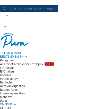
ERVARINGEN IN ARGENTINIË CREËREN - ÉÉN REIS PER KEER
TAILOR-MMADE
BESTEMMINGEN
Patagonië
Alle rondreizen door Patagonië
Open!
El Calafate
El Chaltén
Ushuaia
Puerto Madryn
Bariloche
Rest van Argentinië
Buenos Aires
Iguazu watervallen
Mendoza
Salta
ONTDEK
OP TIJD