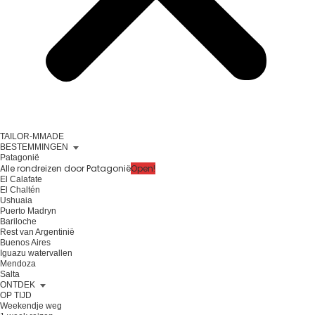
TAILOR-MMADE
BESTEMMINGEN
Patagonië
Alle rondreizen door Patagonië
Open!
El Calafate
El Chaltén
Ushuaia
Puerto Madryn
Bariloche
Rest van Argentinië
Buenos Aires
Iguazu watervallen
Mendoza
Salta
ONTDEK
OP TIJD
Weekendje weg