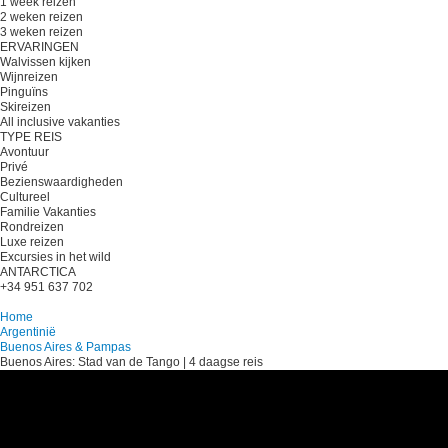
1 week reizen
2 weken reizen
3 weken reizen
ERVARINGEN
Walvissen kijken
Wijnreizen
Pinguïns
Skireizen
All inclusive vakanties
TYPE REIS
Avontuur
Privé
Bezienswaardigheden
Cultureel
Familie Vakanties
Rondreizen
Luxe reizen
Excursies in het wild
ANTARCTICA
+34 951 637 702
Plan je reis
Home
Argentinië
Buenos Aires & Pampas
Buenos Aires: Stad van de Tango | 4 daagse reis