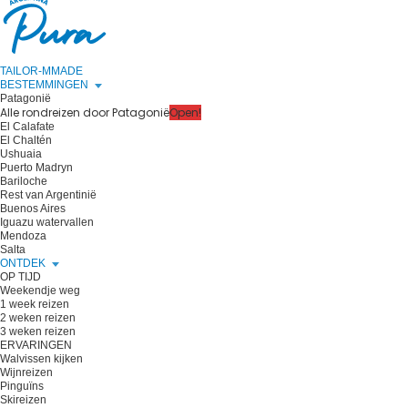
TAILOR-MMADE
BESTEMMINGEN
Patagonië
Alle rondreizen door Patagonië
Open!
El Calafate
El Chaltén
Ushuaia
Puerto Madryn
Bariloche
Rest van Argentinië
Buenos Aires
Iguazu watervallen
Mendoza
Salta
ONTDEK
OP TIJD
Weekendje weg
1 week reizen
2 weken reizen
3 weken reizen
ERVARINGEN
Walvissen kijken
Wijnreizen
Pinguïns
Skireizen