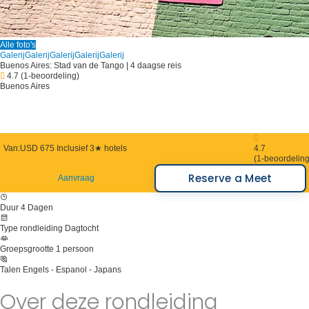
Alle foto's
Galerij
Galerij
Galerij
Galerij
Galerij
Buenos Aires: Stad van de Tango | 4 daagse reis
4.7
(1-beoordeling)
Buenos Aires
Van:
USD 675
Inclusief 3★ hotels
4.7
(1-beoordeling
Reserve a Meet
Aanvraag
Duur
4 Dagen
Type rondleiding
Dagtocht
Groepsgrootte
1 persoon
Talen
Engels - Espanol - Japans
Over deze rondleiding