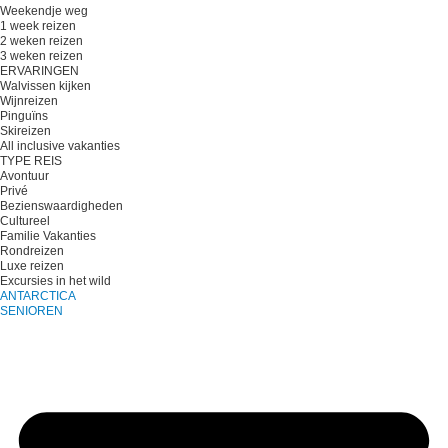
Weekendje weg
1 week reizen
2 weken reizen
3 weken reizen
ERVARINGEN
Walvissen kijken
Wijnreizen
Pinguïns
Skireizen
All inclusive vakanties
TYPE REIS
Avontuur
Privé
Bezienswaardigheden
Cultureel
Familie Vakanties
Rondreizen
Luxe reizen
Excursies in het wild
ANTARCTICA
SENIOREN