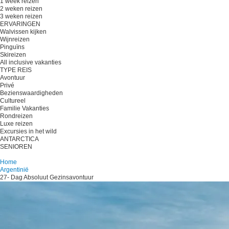
1 week reizen
2 weken reizen
3 weken reizen
ERVARINGEN
Walvissen kijken
Wijnreizen
Pinguïns
Skireizen
All inclusive vakanties
TYPE REIS
Avontuur
Privé
Bezienswaardigheden
Cultureel
Familie Vakanties
Rondreizen
Luxe reizen
Excursies in het wild
ANTARCTICA
SENIOREN
Plan je reis
Home
Argentinië
27- Dag Absoluut Gezinsavontuur