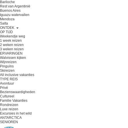
Bariloche
Rest van Argentinië
Buenos Aires
Iguazu watervallen
Mendoza
Salta
ONTDEK
OP TIJD
Weekendje weg
1 week reizen
2 weken reizen
3 weken reizen
ERVARINGEN
Walvissen kijken
Wijnreizen
Pinguïns
Skireizen
All inclusive vakanties
TYPE REIS
Avontuur
Privé
Bezienswaardigheden
Cultureel
Familie Vakanties
Rondreizen
Luxe reizen
Excursies in het wild
ANTARCTICA
SENIOREN