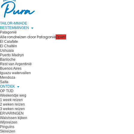
TAILOR-MMADE
BESTEMMINGEN
Patagonië
Alle rondreizen door Patagonië
Open!
El Calafate
El Chaltén
Ushuaia
Puerto Madryn
Bariloche
Rest van Argentinië
Buenos Aires
Iguazu watervallen
Mendoza
Salta
ONTDEK
OP TIJD
Weekendje weg
1 week reizen
2 weken reizen
3 weken reizen
ERVARINGEN
Walvissen kijken
Wijnreizen
Pinguïns
Skireizen