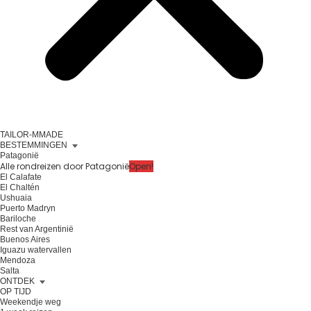
TAILOR-MMADE
BESTEMMINGEN
Patagonië
Alle rondreizen door Patagonië
Open!
El Calafate
El Chaltén
Ushuaia
Puerto Madryn
Bariloche
Rest van Argentinië
Buenos Aires
Iguazu watervallen
Mendoza
Salta
ONTDEK
OP TIJD
Weekendje weg