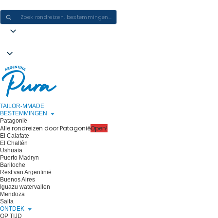
ERVARINGEN IN ARGENTINIË CREËREN - ÉÉN REIS PER KEER
TAILOR-MMADE
BESTEMMINGEN
Patagonië
Alle rondreizen door Patagonië
Open!
El Calafate
El Chaltén
Ushuaia
Puerto Madryn
Bariloche
Rest van Argentinië
Buenos Aires
Iguazu watervallen
Mendoza
Salta
ONTDEK
OP TIJD