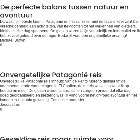
De perfecte balans tussen natuur en
avontuur
Dit was mijn eerste keer in Patagonië en het zal zeker niet de laatste keer zijn! De
verscheidenheid aan activiteiten, van trektochten tot het verkennen van gletsjers,
hield het elke dag spannend. De gidsen waren altijd vriendelijk en informatief en ik
heb zoveel geleerd over de regio. Bedankt voor een ongelooflijke ervaring!
Michael Brown
0
Onvergetelijke Patagonië reis
Onvergetelijke Patagonië reis Inhoud: Van de Perito Moreno gletsjer tot de
adembenemende wandelingen in El Chaltén, deze reis was alles waar ik op
hoopte en meer. De gidsen waren fantastisch en zorgden ervoor dat elke dag
goed georganiseerd en plezierig was. Ik vond vooral het off-road avontuur en het
kanoën in Ushuaia geweldig. Een echte aanrader!
Jessica Lee
0
Geweldige reis maar ruimte voor