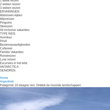
1 week reizen
2 weken reizen
3 weken reizen
ERVARINGEN
Walvissen kijken
Wijnreizen
Pinguïns
Skireizen
All inclusive vakanties
TYPE REIS
Avontuur
Privé
Bezienswaardigheden
Cultureel
Familie Vakanties
Rondreizen
Luxe reizen
Excursies in het wild
ANTARCTICA
SENIOREN
Plan je reis
Home
Argentinië
Patagonië 10-daagse reis: Ontdek de mooiste landschappen