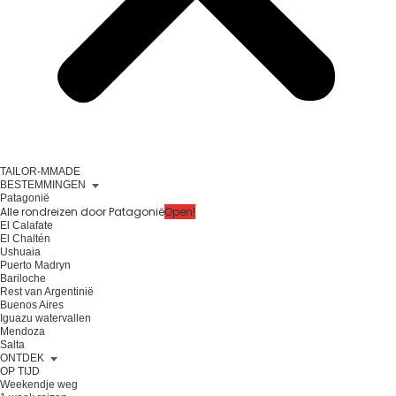
TAILOR-MMADE
BESTEMMINGEN
Patagonië
Alle rondreizen door Patagonië
Open!
El Calafate
El Chaltén
Ushuaia
Puerto Madryn
Bariloche
Rest van Argentinië
Buenos Aires
Iguazu watervallen
Mendoza
Salta
ONTDEK
OP TIJD
Weekendje weg