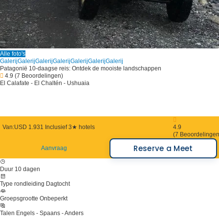
Alle foto's
Galerij
Galerij
Galerij
Galerij
Galerij
Galerij
Galerij
Patagonië 10-daagse reis: Ontdek de mooiste landschappen
4.9
(7 Beoordelingen)
El Calafate - El Chaltén - Ushuaia
Van:
USD 1.931
Inclusief 3★ hotels
4.9
(7 Beoordelingen
Reserve a Meet
Aanvraag
Duur
10 dagen
Type rondleiding
Dagtocht
Groepsgrootte
Onbeperkt
Talen
Engels - Spaans - Anders