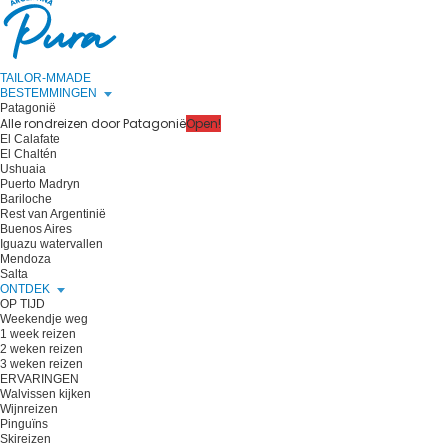
TAILOR-MMADE
BESTEMMINGEN
Patagonië
Alle rondreizen door Patagonië
Open!
El Calafate
El Chaltén
Ushuaia
Puerto Madryn
Bariloche
Rest van Argentinië
Buenos Aires
Iguazu watervallen
Mendoza
Salta
ONTDEK
OP TIJD
Weekendje weg
1 week reizen
2 weken reizen
3 weken reizen
ERVARINGEN
Walvissen kijken
Wijnreizen
Pinguïns
Skireizen