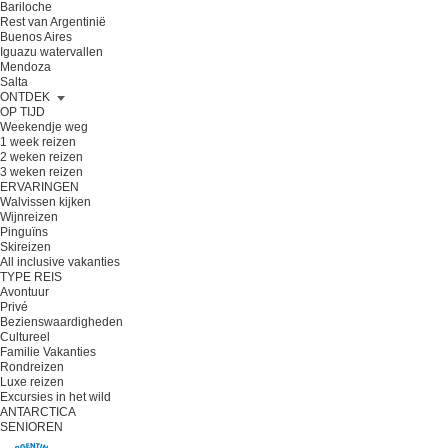
Bariloche
Rest van Argentinië
Buenos Aires
Iguazu watervallen
Mendoza
Salta
ONTDEK
OP TIJD
Weekendje weg
1 week reizen
2 weken reizen
3 weken reizen
ERVARINGEN
Walvissen kijken
Wijnreizen
Pinguïns
Skireizen
All inclusive vakanties
TYPE REIS
Avontuur
Privé
Bezienswaardigheden
Cultureel
Familie Vakanties
Rondreizen
Luxe reizen
Excursies in het wild
ANTARCTICA
SENIOREN