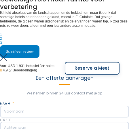
verbetering
Ik hield absoluut van de landschappen en de trektochten, maar ik denk dat
sommige hotels beter hadden gekund, vooral in El Calafate. Dat gezegd
hebbende, de gidsen waren uitzonderlijk en de ervaringen waren top. Ik zou deze
reis zo weer doen, alleen met een iets andere accommodatie.
1
2
3
Schrijf een review
Van:
USD 1.931
Inclusief 3★ hotels
Reserve a Meet
4.9
(7 Beoordelingen)
Een offerte aanvragen
We nemen binnen 24 uur contact met je op
NAAM
*
EERSTE