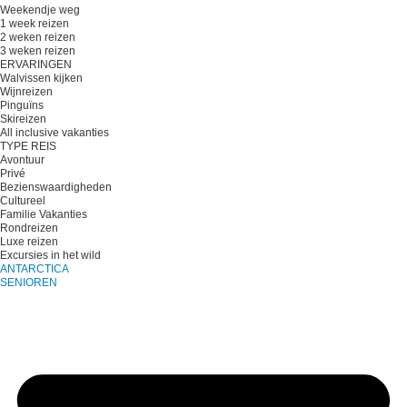
Weekendje weg
1 week reizen
2 weken reizen
3 weken reizen
ERVARINGEN
Walvissen kijken
Wijnreizen
Pinguïns
Skireizen
All inclusive vakanties
TYPE REIS
Avontuur
Privé
Bezienswaardigheden
Cultureel
Familie Vakanties
Rondreizen
Luxe reizen
Excursies in het wild
ANTARCTICA
SENIOREN