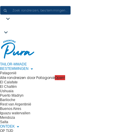
ERVARINGEN IN ARGENTINIË CREËREN - ÉÉN REIS PER KEER
TAILOR-MMADE
BESTEMMINGEN
Patagonië
Alle rondreizen door Patagonië
Open!
El Calafate
El Chaltén
Ushuaia
Puerto Madryn
Bariloche
Rest van Argentinië
Buenos Aires
Iguazu watervallen
Mendoza
Salta
ONTDEK
OP TIJD