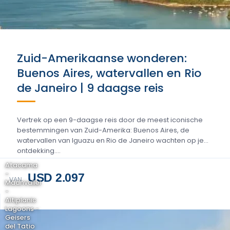
Zuid-Amerikaanse wonderen:
Buenos Aires, watervallen en Rio
de Janeiro | 9 daagse reis
Vertrek op een 9-daagse reis door de meest iconische
bestemmingen van Zuid-Amerika: Buenos Aires, de
watervallen van Iguazu en Rio de Janeiro wachten op je
ontdekking....
Atacama
-
USD 2.097
VAN
Maanvallei
-
Altiplanic
Lagoons -
Geisers
del Tatio