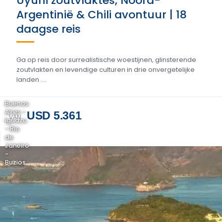
Uyuni zoutvlaktes, Noord-
Argentinië & Chili avontuur | 18
daagse reis
Ga op reis door surrealistische woestijnen, glinsterende
zoutvlakten en levendige culturen in drie onvergetelijke
landen ....
Buenos
Aires -
USD 5.361
VAN
Iguazu
- Rio
de
Janeiro
-
Buzios