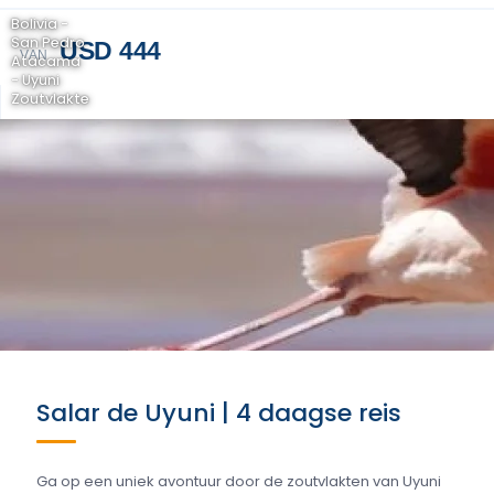
Bolivia -
San Pedro
USD 444
VAN
Atacama
- Uyuni
Zoutvlakte
Salar de Uyuni | 4 daagse reis
Ga op een uniek avontuur door de zoutvlakten van Uyuni