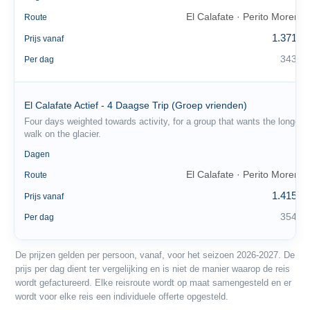
El Calafate · Perito Moreno
Route
1.371 €
Prijs vanaf
343 €
Per dag
El Calafate Actief - 4 Daagse Trip (Groep vrienden)
Four days weighted towards activity, for a group that wants the longer
walk on the glacier.
4
Dagen
El Calafate · Perito Moreno
Route
1.415 €
Prijs vanaf
354 €
Per dag
De prijzen gelden per persoon, vanaf, voor het seizoen 2026-2027. De
prijs per dag dient ter vergelijking en is niet de manier waarop de reis
wordt gefactureerd. Elke reisroute wordt op maat samengesteld en er
wordt voor elke reis een individuele offerte opgesteld.