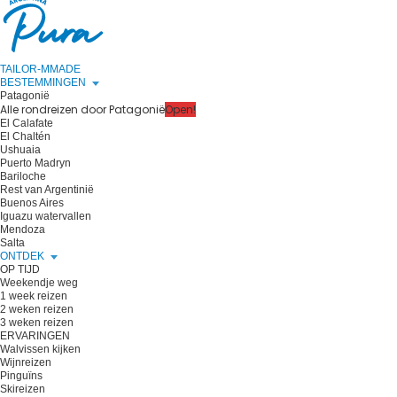
TAILOR-MMADE
BESTEMMINGEN
Patagonië
Alle rondreizen door Patagonië
Open!
El Calafate
El Chaltén
Ushuaia
Puerto Madryn
Bariloche
Rest van Argentinië
Buenos Aires
Iguazu watervallen
Mendoza
Salta
ONTDEK
OP TIJD
Weekendje weg
1 week reizen
2 weken reizen
3 weken reizen
ERVARINGEN
Walvissen kijken
Wijnreizen
Pinguïns
Skireizen