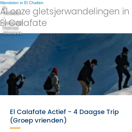
Wandelen in El Chaltén
.
Al onze gletsjerwandelingen in
El
Calafate
-
El Calafate
Nationaal
Park Los
Glaciares
El Calafate Actief - 4 Daagse Trip
(Groep vrienden)