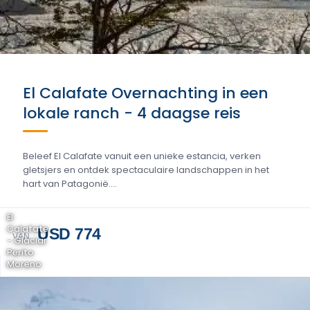
El Calafate Overnachting in een
lokale ranch - 4 daagse reis
Beleef El Calafate vanuit een unieke estancia, verken
gletsjers en ontdek spectaculaire landschappen in het
hart van Patagonië....
El
Calafate
USD 774
VAN
- Glaciar
Perito
Moreno