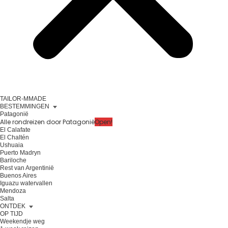
TAILOR-MMADE
BESTEMMINGEN
Patagonië
Alle rondreizen door Patagonië
Open!
El Calafate
El Chaltén
Ushuaia
Puerto Madryn
Bariloche
Rest van Argentinië
Buenos Aires
Iguazu watervallen
Mendoza
Salta
ONTDEK
OP TIJD
Weekendje weg