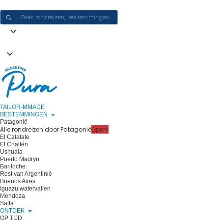
ERVARINGEN IN ARGENTINIË CREËREN - ÉÉN REIS PER KEER
TAILOR-MMADE
BESTEMMINGEN
Patagonië
Alle rondreizen door Patagonië
Open!
El Calafate
El Chaltén
Ushuaia
Puerto Madryn
Bariloche
Rest van Argentinië
Buenos Aires
Iguazu watervallen
Mendoza
Salta
ONTDEK
OP TIJD