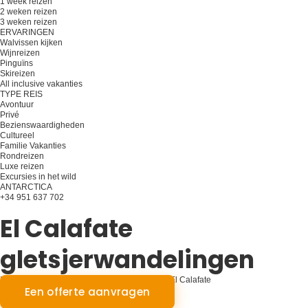
1 week reizen
2 weken reizen
3 weken reizen
ERVARINGEN
Walvissen kijken
Wijnreizen
Pinguïns
Skireizen
All inclusive vakanties
TYPE REIS
Avontuur
Privé
Bezienswaardigheden
Cultureel
Familie Vakanties
Rondreizen
Luxe reizen
Excursies in het wild
ANTARCTICA
+34 951 637 702
Plan je reis
El Calafate
gletsjerwandelingen
Icy Expeditions Onthuld: Gletsjeravonturen in El Calafate
Een offerte aanvragen