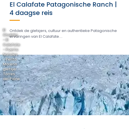
El Calafate Patagonische Ranch |
4 daagse reis
El
Ontdek de gletsjers, cultuur en authentieke Patagonische
Chaltén
ervaringen van El Calafate....
- El
Calafate
- Puerto
Natales
- Perito
Moreno
gletsjer -
Torres
del Paine