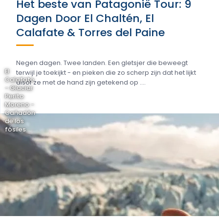
Het beste van Patagonië Tour: 9
Dagen Door El Chaltén, El
Calafate & Torres del Paine
Negen dagen. Twee landen. Een gletsjer die beweegt
El
terwijl je toekijkt - en pieken die zo scherp zijn dat het lijkt
Calafate
alsof ze met de hand zijn getekend op ....
- Glaciar
Perito
Moreno -
Cañadón
de los
fósiles