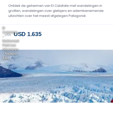
Ontdek de geheimen van El Calafate met wandelingen in
grotten, wandelingen over gletsjers en adembenemende
uitzichten over het meest afgelegen Patagonië.
El
Calafate
USD 1.635
VAN
-
Nationaal
Park Los
Glaciares
- Nibepo
Aike