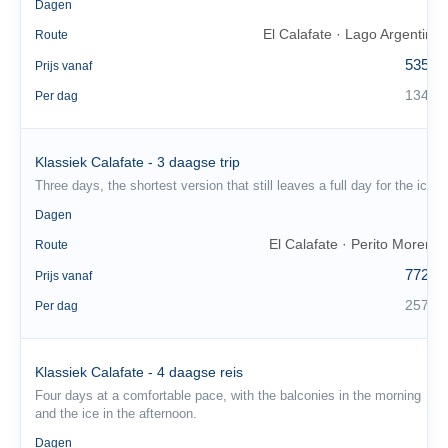
4
Dagen
El Calafate · Lago Argentino
Route
535 €
Prijs vanaf
134 €
Per dag
Klassiek Calafate - 3 daagse trip
Three days, the shortest version that still leaves a full day for the ice.
3
Dagen
El Calafate · Perito Moreno
Route
772 €
Prijs vanaf
257 €
Per dag
Klassiek Calafate - 4 daagse reis
Four days at a comfortable pace, with the balconies in the morning
and the ice in the afternoon.
4
Dagen