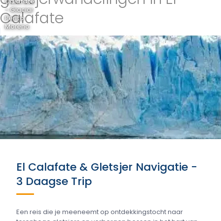
Calafate
- Glaciar
Calafate
Perito
Moreno
El Calafate & Gletsjer Navigatie -
3 Daagse Trip
Een reis die je meeneemt op ontdekkingstocht naar