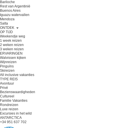
Bariloche
Rest van Argentinië
Buenos Aires
Iguazu watervallen
Mendoza
Salta
ONTDEK
OP TIJD
Weekendje weg
1 week reizen
2 weken reizen
3 weken reizen
ERVARINGEN
Walvissen kijken
Wijnreizen
Pinguïns
Skireizen
All inclusive vakanties
TYPE REIS
Avontuur
Privé
Bezienswaardigheden
Cultureel
Familie Vakanties
Rondreizen
Luxe reizen
Excursies in het wild
ANTARCTICA
+34 951 637 702