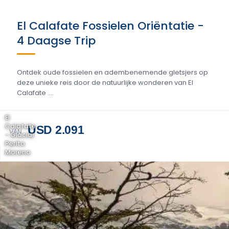
El Calafate Fossielen Oriëntatie -
4 Daagse Trip
Ontdek oude fossielen en adembenemende gletsjers op
deze unieke reis door de natuurlijke wonderen van El
Calafate ....
El
Calafate
USD 2.091
VAN
- Glaciar
Perito
Moreno