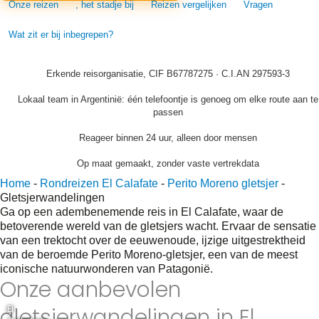
Onze reizen
, het stadje bij
Reizen vergelijken
Vragen
Wat zit er bij inbegrepen?
Erkende reisorganisatie, CIF B67787275 · C.I.AN 297593-3
Lokaal team in Argentinië: één telefoontje is genoeg om elke route aan te
passen
Reageer binnen 24 uur, alleen door mensen
Op maat gemaakt, zonder vaste vertrekdata
Home
-
Rondreizen El Calafate
-
Perito Moreno gletsjer
-
Gletsjerwandelingen
Ga op een adembenemende reis in El Calafate, waar de
betoverende wereld van de gletsjers wacht. Ervaar de sensatie
van een trektocht over de eeuwenoude, ijzige uitgestrektheid
van de beroemde Perito Moreno-gletsjer, een van de meest
iconische natuurwonderen van Patagonië.
Onze aanbevolen
gletsjerwandelingen in El
El