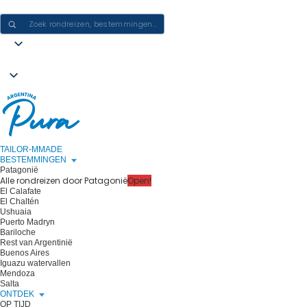
ERVARINGEN IN ARGENTINIË CREËREN - ÉÉN REIS PER KEER
TAILOR-MMADE
BESTEMMINGEN
Patagonië
Alle rondreizen door Patagonië
Open!
El Calafate
El Chaltén
Ushuaia
Puerto Madryn
Bariloche
Rest van Argentinië
Buenos Aires
Iguazu watervallen
Mendoza
Salta
ONTDEK
OP TIJD