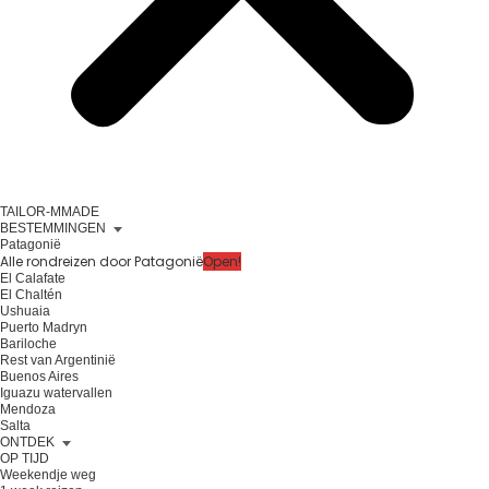
TAILOR-MMADE
BESTEMMINGEN
Patagonië
Alle rondreizen door Patagonië
Open!
El Calafate
El Chaltén
Ushuaia
Puerto Madryn
Bariloche
Rest van Argentinië
Buenos Aires
Iguazu watervallen
Mendoza
Salta
ONTDEK
OP TIJD
Weekendje weg