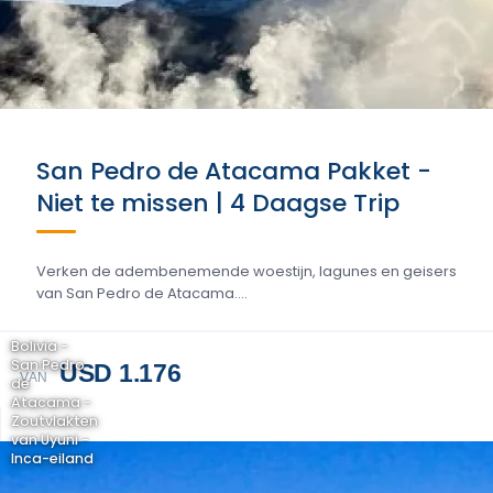
San Pedro de Atacama Pakket -
Niet te missen | 4 Daagse Trip
Verken de adembenemende woestijn, lagunes en geisers
van San Pedro de Atacama....
Bolivia -
San Pedro
USD 1.176
VAN
de
Atacama -
Zoutvlakten
van Uyuni -
Inca-eiland