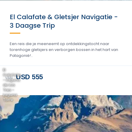
El Calafate & Gletsjer Navigatie -
3 Daagse Trip
Een reis die je meeneemt op ontdekkingstocht naar
torenhoge gletsjers en verborgen bossen in het hart van
Patagonië!..
El
Calafate
USD 555
VAN
- Laguna
de Los
Tres -
Laguna
Torre