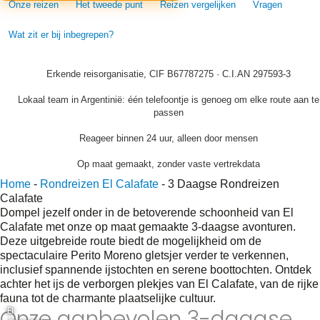
Onze reizen
Het tweede punt
Reizen vergelijken
Vragen
Wat zit er bij inbegrepen?
Erkende reisorganisatie, CIF B67787275 · C.I.AN 297593-3
Lokaal team in Argentinië: één telefoontje is genoeg om elke route aan te
passen
Reageer binnen 24 uur, alleen door mensen
Op maat gemaakt, zonder vaste vertrekdata
Home
-
Rondreizen El Calafate
-
3 Daagse Rondreizen
Calafate
Dompel jezelf onder in de betoverende schoonheid van El
Calafate met onze op maat gemaakte 3-daagse avonturen.
Deze uitgebreide route biedt de mogelijkheid om de
spectaculaire Perito Moreno gletsjer verder te verkennen,
inclusief spannende ijstochten en serene boottochten. Ontdek
achter het ijs de verborgen plekjes van El Calafate, van de rijke
fauna tot de charmante plaatselijke cultuur.
Onze aanbevolen 3-daagse
El