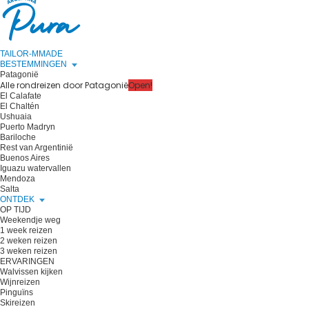
TAILOR-MMADE
BESTEMMINGEN
Patagonië
Alle rondreizen door Patagonië
Open!
El Calafate
El Chaltén
Ushuaia
Puerto Madryn
Bariloche
Rest van Argentinië
Buenos Aires
Iguazu watervallen
Mendoza
Salta
ONTDEK
OP TIJD
Weekendje weg
1 week reizen
2 weken reizen
3 weken reizen
ERVARINGEN
Walvissen kijken
Wijnreizen
Pinguïns
Skireizen