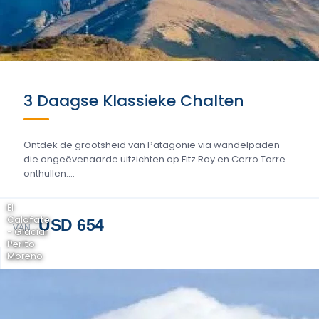
3 Daagse Klassieke Chalten
Ontdek de grootsheid van Patagonië via wandelpaden
die ongeëvenaarde uitzichten op Fitz Roy en Cerro Torre
onthullen....
El
Calafate
USD 654
VAN
- Glaciar
Perito
Moreno