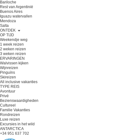
Bariloche
Rest van Argentinië
Buenos Aires
Iguazu watervallen
Mendoza
Salta
ONTDEK
OP TIJD
Weekendje weg
1 week reizen
2 weken reizen
3 weken reizen
ERVARINGEN
Walvissen kijken
Wijnreizen
Pinguïns
Skireizen
All inclusive vakanties
TYPE REIS
Avontuur
Privé
Bezienswaardigheden
Cultureel
Familie Vakanties
Rondreizen
Luxe reizen
Excursies in het wild
ANTARCTICA
+34 951 637 702