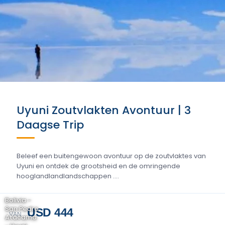
Uyuni Zoutvlakten Avontuur | 3
Daagse Trip
Beleef een buitengewoon avontuur op de zoutvlaktes van
Uyuni en ontdek de grootsheid en de omringende
hooglandlandlandschappen ....
Bolivia -
San Pedro
USD 444
VAN
Atacama