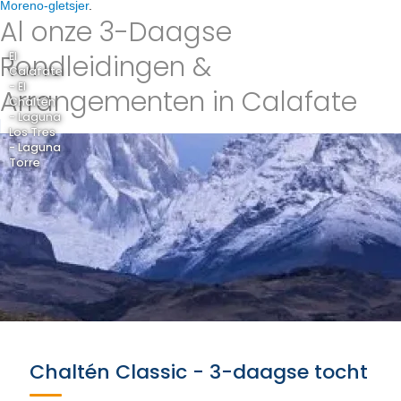
Moreno-gletsjer
.
Al onze 3-Daagse
Rondleidingen &
El
Calafate
- El
Arrangementen in Calafate
Chaltén
- Laguna
Los Tres
- Laguna
Torre
Chaltén Classic - 3-daagse tocht