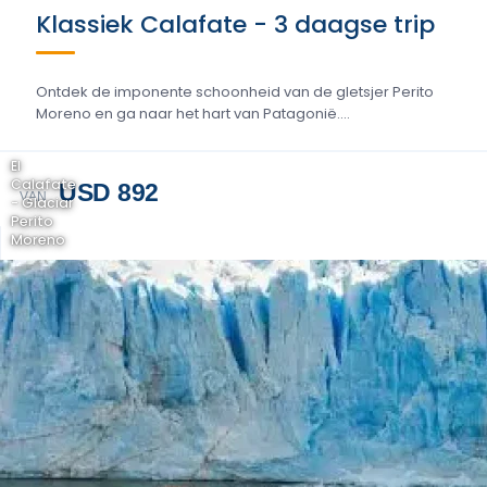
Klassiek Calafate - 3 daagse trip
Ontdek de imponente schoonheid van de gletsjer Perito
Moreno en ga naar het hart van Patagonië....
El
Calafate
USD 892
VAN
- Glaciar
Perito
Moreno