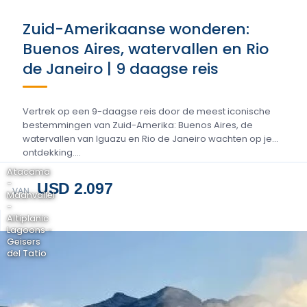
Zuid-Amerikaanse wonderen:
Buenos Aires, watervallen en Rio
de Janeiro | 9 daagse reis
Vertrek op een 9-daagse reis door de meest iconische
bestemmingen van Zuid-Amerika: Buenos Aires, de
watervallen van Iguazu en Rio de Janeiro wachten op je
ontdekking....
Atacama
-
USD 2.097
VAN
Maanvallei
-
Altiplanic
Lagoons -
Geisers
del Tatio