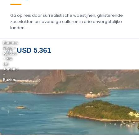
Ga op reis door surrealistische woestijnen, glinsterende
zoutvlakten en levendige culturen in drie onvergetelijke
landen ....
Buenos
Aires -
USD 5.361
VAN
Iguazu
- Rio
de
Janeiro
-
Buzios