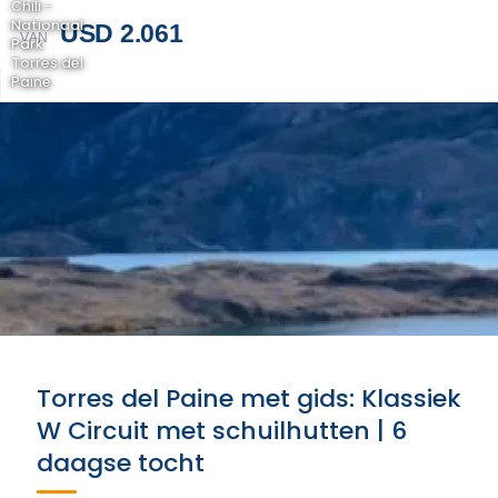
Chili -
Nationaal
USD 2.061
VAN
Park
Torres del
Paine
Torres del Paine met gids: Klassiek
W Circuit met schuilhutten | 6
daagse tocht