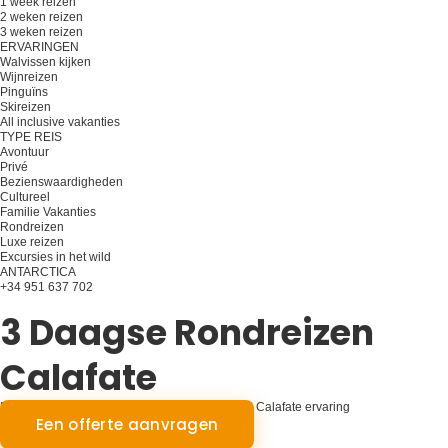
1 week reizen
2 weken reizen
3 weken reizen
ERVARINGEN
Walvissen kijken
Wijnreizen
Pinguïns
Skireizen
All inclusive vakanties
TYPE REIS
Avontuur
Privé
Bezienswaardigheden
Cultureel
Familie Vakanties
Rondreizen
Luxe reizen
Excursies in het wild
ANTARCTICA
+34 951 637 702
Plan je reis
3 Daagse Rondreizen
Calafate
Drie dagen Patagonische magie: de ultieme El Calafate ervaring
Een offerte aanvragen