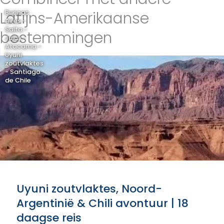
Latijns-Amerikaanse
Buenos
Aires -
Salta -
bestemmingen
Jujuy -
Atacama -
Uyuni
zoutvlaktes
- Santiago
de Chile
Uyuni zoutvlaktes, Noord-
Argentinië & Chili avontuur | 18
daagse reis