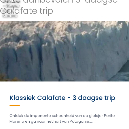
Calafate
- Glaciar
Calafate trip
Perito
Moreno
Klassiek Calafate - 3 daagse trip
Ontdek de imponente schoonheid van de gletsjer Perito
Moreno en ga naar het hart van Patagonië....