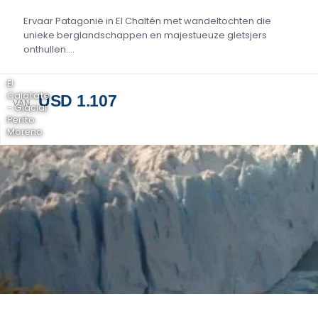
Ervaar Patagonië in El Chaltén met wandeltochten die
unieke berglandschappen en majestueuze gletsjers
onthullen....
El
Calafate
USD 1.107
VAN
- Glaciar
Perito
Moreno