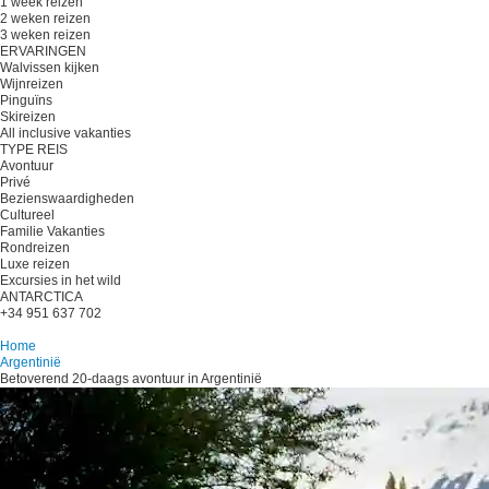
1 week reizen
2 weken reizen
3 weken reizen
ERVARINGEN
Walvissen kijken
Wijnreizen
Pinguïns
Skireizen
All inclusive vakanties
TYPE REIS
Avontuur
Privé
Bezienswaardigheden
Cultureel
Familie Vakanties
Rondreizen
Luxe reizen
Excursies in het wild
ANTARCTICA
+34 951 637 702
Plan je reis
Home
Argentinië
Betoverend 20-daags avontuur in Argentinië