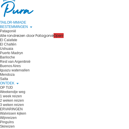
TAILOR-MMADE
BESTEMMINGEN
Patagonië
Alle rondreizen door Patagonië
Open!
El Calafate
El Chaltén
Ushuaia
Puerto Madryn
Bariloche
Rest van Argentinië
Buenos Aires
Iguazu watervallen
Mendoza
Salta
ONTDEK
OP TIJD
Weekendje weg
1 week reizen
2 weken reizen
3 weken reizen
ERVARINGEN
Walvissen kijken
Wijnreizen
Pinguïns
Skireizen