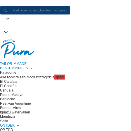
ERVARINGEN IN ARGENTINIË CREËREN - ÉÉN REIS PER KEER
TAILOR-MMADE
BESTEMMINGEN
Patagonië
Alle rondreizen door Patagonië
Open!
El Calafate
El Chaltén
Ushuaia
Puerto Madryn
Bariloche
Rest van Argentinië
Buenos Aires
Iguazu watervallen
Mendoza
Salta
ONTDEK
OP TIJD