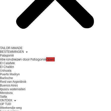
TAILOR-MMADE
BESTEMMINGEN
Patagonië
Alle rondreizen door Patagonië
Open!
El Calafate
El Chaltén
Ushuaia
Puerto Madryn
Bariloche
Rest van Argentinië
Buenos Aires
Iguazu watervallen
Mendoza
Salta
ONTDEK
OP TIJD
Weekendje weg