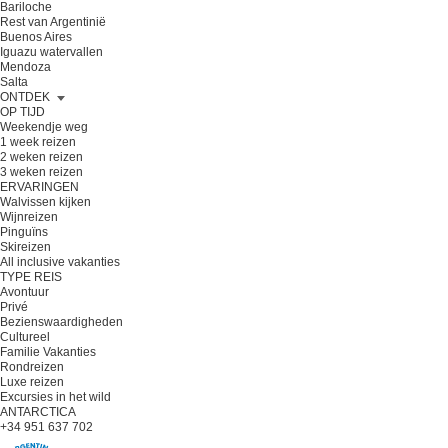
Bariloche
Rest van Argentinië
Buenos Aires
Iguazu watervallen
Mendoza
Salta
ONTDEK
OP TIJD
Weekendje weg
1 week reizen
2 weken reizen
3 weken reizen
ERVARINGEN
Walvissen kijken
Wijnreizen
Pinguïns
Skireizen
All inclusive vakanties
TYPE REIS
Avontuur
Privé
Bezienswaardigheden
Cultureel
Familie Vakanties
Rondreizen
Luxe reizen
Excursies in het wild
ANTARCTICA
+34 951 637 702