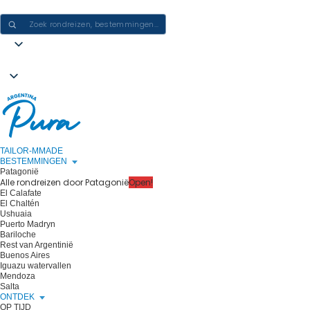
ERVARINGEN IN ARGENTINIË CREËREN - ÉÉN REIS PER KEER
TAILOR-MMADE
BESTEMMINGEN
Patagonië
Alle rondreizen door Patagonië
Open!
El Calafate
El Chaltén
Ushuaia
Puerto Madryn
Bariloche
Rest van Argentinië
Buenos Aires
Iguazu watervallen
Mendoza
Salta
ONTDEK
OP TIJD