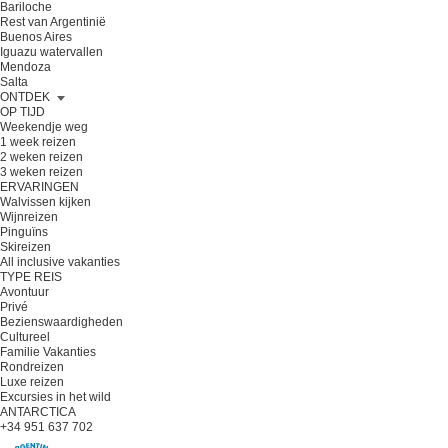
Bariloche
Rest van Argentinië
Buenos Aires
Iguazu watervallen
Mendoza
Salta
ONTDEK
OP TIJD
Weekendje weg
1 week reizen
2 weken reizen
3 weken reizen
ERVARINGEN
Walvissen kijken
Wijnreizen
Pinguïns
Skireizen
All inclusive vakanties
TYPE REIS
Avontuur
Privé
Bezienswaardigheden
Cultureel
Familie Vakanties
Rondreizen
Luxe reizen
Excursies in het wild
ANTARCTICA
+34 951 637 702