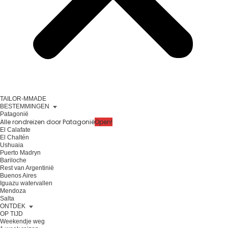
TAILOR-MMADE
BESTEMMINGEN
Patagonië
Alle rondreizen door Patagonië
Open!
El Calafate
El Chaltén
Ushuaia
Puerto Madryn
Bariloche
Rest van Argentinië
Buenos Aires
Iguazu watervallen
Mendoza
Salta
ONTDEK
OP TIJD
Weekendje weg