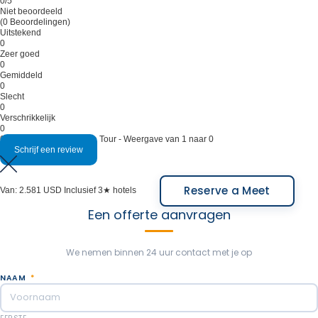
0
/5
Niet beoordeeld
(0 Beoordelingen)
Uitstekend
0
Zeer goed
0
Gemiddeld
0
Slecht
0
Verschrikkelijk
0
0 beoordelingen op deze Tour - Weergave van 1 naar 0
Schrijf een review
Reserve a Meet
Van:
2.581 USD
Inclusief 3★ hotels
Een offerte aanvragen
We nemen binnen 24 uur contact met je op
NAAM
*