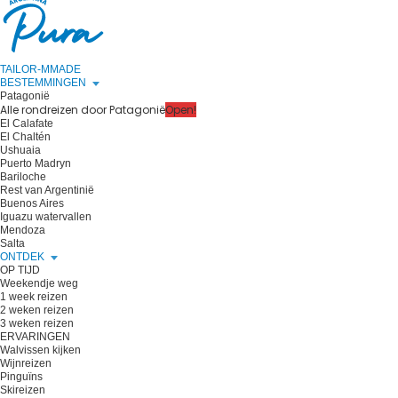
TAILOR-MMADE
BESTEMMINGEN
Patagonië
Alle rondreizen door Patagonië
Open!
El Calafate
El Chaltén
Ushuaia
Puerto Madryn
Bariloche
Rest van Argentinië
Buenos Aires
Iguazu watervallen
Mendoza
Salta
ONTDEK
OP TIJD
Weekendje weg
1 week reizen
2 weken reizen
3 weken reizen
ERVARINGEN
Walvissen kijken
Wijnreizen
Pinguïns
Skireizen