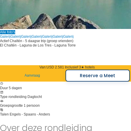
Alle foto's
Galerij
Galerij
Galerij
Galerij
Galerij
Galerij
Galerij
Actief Chaltén - 5 daagse trip (groep vrienden)
El Chaltén - Laguna de Los Tres - Laguna Torre
Van:
USD 2.581
Inclusief 3★ hotels
Reserve a Meet
Aanvraag
Duur
5 dagen
Type rondleiding
Dagtocht
Groepsgrootte
1 persoon
Talen
Engels - Spaans - Anders
Over deze rondleiding