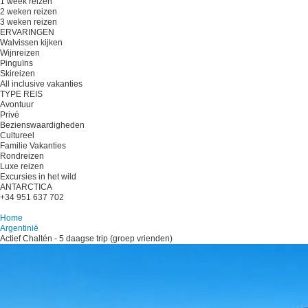
1 week reizen
2 weken reizen
3 weken reizen
ERVARINGEN
Walvissen kijken
Wijnreizen
Pinguïns
Skireizen
All inclusive vakanties
TYPE REIS
Avontuur
Privé
Bezienswaardigheden
Cultureel
Familie Vakanties
Rondreizen
Luxe reizen
Excursies in het wild
ANTARCTICA
+34 951 637 702
Plan je reis
Home
Argentinië
Actief Chaltén - 5 daagse trip (groep vrienden)