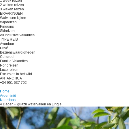
1 week reizen
2 weken reizen
3 weken reizen
ERVARINGEN
Walvissen kijken
Wijnreizen
Pinguïns
Skireizen
All inclusive vakanties
TYPE REIS
Avontuur
Privé
Bezienswaardigheden
Cultureel
Familie Vakanties
Rondreizen
Luxe reizen
Excursies in het wild
ANTARCTICA
+34 951 637 702
Plan je reis
Home
Argentinië
Noordoost
4 Dagen - Iguazu watervallen en jungle