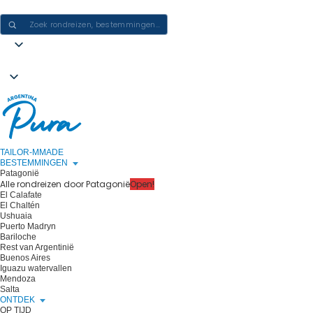
ERVARINGEN IN ARGENTINIË CREËREN - ÉÉN REIS PER KEER
TAILOR-MMADE
BESTEMMINGEN
Patagonië
Alle rondreizen door Patagonië
Open!
El Calafate
El Chaltén
Ushuaia
Puerto Madryn
Bariloche
Rest van Argentinië
Buenos Aires
Iguazu watervallen
Mendoza
Salta
ONTDEK
OP TIJD