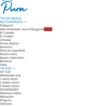
TAILOR-MMADE
BESTEMMINGEN
Patagonië
Alle rondreizen door Patagonië
Open!
El Calafate
El Chaltén
Ushuaia
Puerto Madryn
Bariloche
Rest van Argentinië
Buenos Aires
Iguazu watervallen
Mendoza
Salta
ONTDEK
OP TIJD
Weekendje weg
1 week reizen
2 weken reizen
3 weken reizen
ERVARINGEN
Walvissen kijken
Wijnreizen
Pinguïns
Skireizen