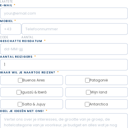
LAATSTE
E-MAIL
*
MOBIEL
*
CODE
AANTAL
GESCHATTE REISDATUM
*
AANTAL REIZIGERS
*
WAAR WIL JE NAARTOE REIZEN?
*
Buenos Aires
Patagonië
Iguazú & Iberá
Wijn land
Salta & Jujuy
Antarctica
DEEL JE IDEEËN MET ONS!
*