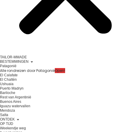
TAILOR-MMADE
BESTEMMINGEN
Patagonië
Alle rondreizen door Patagonië
Open!
El Calafate
El Chaltén
Ushuaia
Puerto Madryn
Bariloche
Rest van Argentinië
Buenos Aires
Iguazu watervallen
Mendoza
Salta
ONTDEK
OP TIJD
Weekendje weg