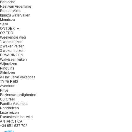
Bariloche
Rest van Argentinië
Buenos Aires
Iguazu watervallen
Mendoza
Salta
ONTDEK
OP TIJD
Weekendje weg
1 week reizen
2 weken reizen
3 weken reizen
ERVARINGEN
Walvissen kijken
Wijnreizen
Pinguïns
Skireizen
All inclusive vakanties
TYPE REIS
Avontuur
Privé
Bezienswaardigheden
Cultureel
Familie Vakanties
Rondreizen
Luxe reizen
Excursies in het wild
ANTARCTICA
+34 951 637 702