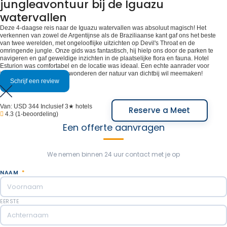
jungleavontuur bij de Iguazu
watervallen
Deze 4-daagse reis naar de Iguazu watervallen was absoluut magisch! Het
verkennen van zowel de Argentijnse als de Braziliaanse kant gaf ons het beste
van twee werelden, met ongelooflijke uitzichten op Devil's Throat en de
omringende jungle. Onze gids was fantastisch, hij hielp ons door de parken te
navigeren en gaf geweldige inzichten in de plaatselijke flora en fauna. Hotel
Esturion was comfortabel en de locatie was ideaal. Een echte aanrader voor
iedereen die een van de wonderen der natuur van dichtbij wil meemaken!
Schrijf een review
Van:
USD 344
Inclusief 3★ hotels
Reserve a Meet
4.3
(1-beoordeling)
Een offerte aanvragen
We nemen binnen 24 uur contact met je op
NAAM
*
EERSTE