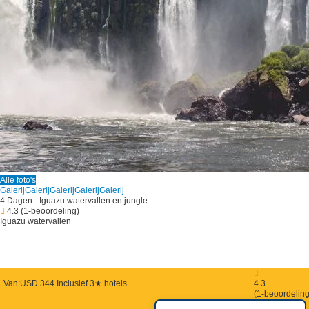
Alle foto's
Galerij
Galerij
Galerij
Galerij
Galerij
4 Dagen - Iguazu watervallen en jungle
4.3
(1-beoordeling)
Iguazu watervallen
Van:
USD 344
Inclusief 3★ hotels
4.3
(1-beoordeling