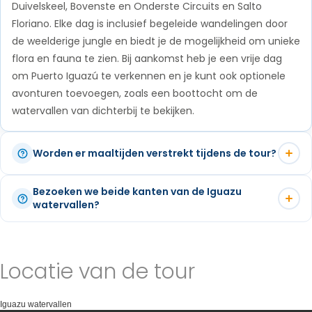
Duivelskeel, Bovenste en Onderste Circuits en Salto
steken.
Floriano. Elke dag is inclusief begeleide wandelingen door
de weelderige jungle en biedt je de mogelijkheid om unieke
flora en fauna te zien. Bij aankomst heb je een vrije dag
om Puerto Iguazú te verkennen en je kunt ook optionele
avonturen toevoegen, zoals een boottocht om de
watervallen van dichterbij te bekijken.
Worden er maaltijden verstrekt tijdens de tour?
Alleen het ontbijt in het hotel is inbegrepen in dit pakket,
Bezoeken we beide kanten van de Iguazu
waardoor je de flexibiliteit hebt om de lokale
watervallen?
eetgelegenheden voor lunch en diner te verkennen.
Ja, deze route is ontworpen om een complete ervaring
Puerto Iguazú biedt een scala aan restaurantopties en
van de Iguazu watervallen van zowel de Argentijnse als de
onze gidsen geven je graag suggesties voor lokale
Locatie van de tour
Braziliaanse kant te bieden. Elke kant biedt verschillende
eetgelegenheden in de buurt van het hotel en de parken.
perspectieven, waarbij de Argentijnse kant uitkijkpunten
van dichterbij en uitgebreide wandelpaden biedt, terwijl de
Iguazu watervallen