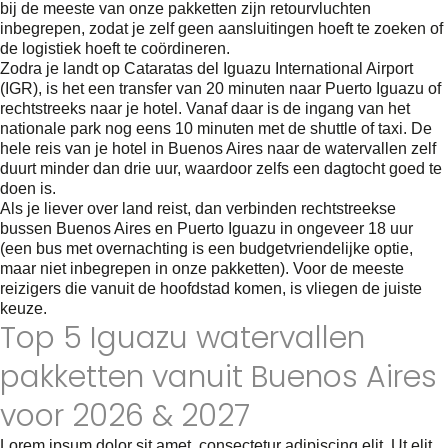
bij de meeste van onze pakketten zijn retourvluchten
inbegrepen, zodat je zelf geen aansluitingen hoeft te zoeken of
de logistiek hoeft te coördineren.
Zodra je landt op Cataratas del Iguazu International Airport
(IGR), is het een transfer van 20 minuten naar Puerto Iguazu of
rechtstreeks naar je hotel. Vanaf daar is de ingang van het
nationale park nog eens 10 minuten met de shuttle of taxi. De
hele reis van je hotel in Buenos Aires naar de watervallen zelf
duurt minder dan drie uur, waardoor zelfs een dagtocht goed te
doen is.
Als je liever over land reist, dan verbinden rechtstreekse
bussen Buenos Aires en Puerto Iguazu in ongeveer 18 uur
(een bus met overnachting is een budgetvriendelijke optie,
maar niet inbegrepen in onze pakketten). Voor de meeste
reizigers die vanuit de hoofdstad komen, is vliegen de juiste
keuze.
Top 5 Iguazu watervallen
pakketten vanuit Buenos Aires
voor 2026 & 2027
Lorem ipsum dolor sit amet, consectetur adipiscing elit. Ut elit