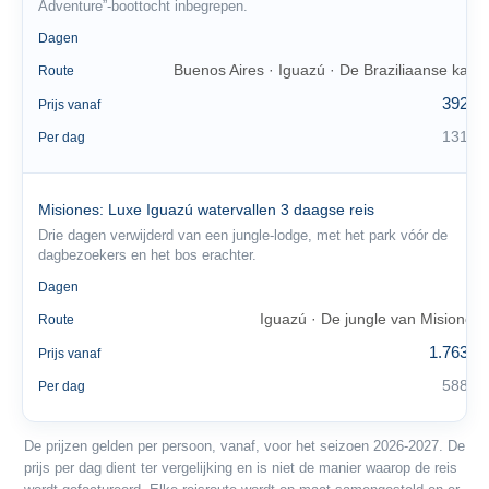
Adventure”-boottocht inbegrepen.
3
Dagen
Buenos Aires · Iguazú · De Braziliaanse kant
Route
392 €
Prijs vanaf
131 €
Per dag
Misiones: Luxe Iguazú watervallen 3 daagse reis
Drie dagen verwijderd van een jungle-lodge, met het park vóór de
dagbezoekers en het bos erachter.
3
Dagen
Iguazú · De jungle van Misiones
Route
1.763 €
Prijs vanaf
588 €
Per dag
De prijzen gelden per persoon, vanaf, voor het seizoen 2026-2027. De
prijs per dag dient ter vergelijking en is niet de manier waarop de reis