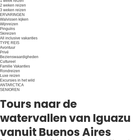
1 week reizen
2 weken reizen
3 weken reizen
ERVARINGEN
Walvissen kijken
Wijnreizen
Pinguïns
Skireizen
All inclusive vakanties
TYPE REIS
Avontuur
Privé
Bezienswaardigheden
Cultureel
Familie Vakanties
Rondreizen
Luxe reizen
Excursies in het wild
ANTARCTICA
SENIOREN
Plan je reis
Tours naar de
watervallen van Iguazu
vanuit Buenos Aires