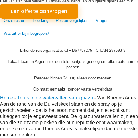
Reis van stad naar wildernis: Ontdek de watervallen van Iguazu tijdens een tour
vanuit Buenos Aires
Een offerte aanvragen
Onze reizen
Hoe lang
Reizen vergelijken
Vragen
Wat zit er bij inbegrepen?
Erkende reisorganisatie, CIF B67787275 · C.I.AN 297593-3
Lokaal team in Argentinië: één telefoontje is genoeg om elke route aan te
passen
Reageer binnen 24 uur, alleen door mensen
Op maat gemaakt, zonder vaste vertrekdata
Home
-
Tours in de watervallen van Iguazu
-
Van Buenos Aires
Aan de rand van de Duivelskeel staan en de spray op je
gezicht voelen - dat is het soort moment dat je niet echt kunt
uitleggen tot je er geweest bent. De Iguazu watervallen zijn een
van die zeldzame plekken die hun reputatie echt waarmaken,
en er komen vanuit Buenos Aires is makkelijker dan de meeste
mensen denken.