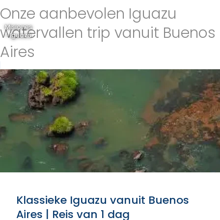
Onze aanbevolen Iguazu
watervallen trip vanuit Buenos
Misiones
- Iguazú
Aires
Klassieke Iguazu vanuit Buenos
Aires | Reis van 1 dag