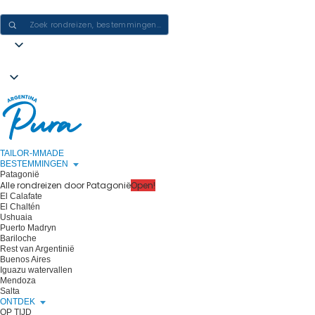
ERVARINGEN IN ARGENTINIË CREËREN - ÉÉN REIS PER KEER
TAILOR-MMADE
BESTEMMINGEN
Patagonië
Alle rondreizen door Patagonië
Open!
El Calafate
El Chaltén
Ushuaia
Puerto Madryn
Bariloche
Rest van Argentinië
Buenos Aires
Iguazu watervallen
Mendoza
Salta
ONTDEK
OP TIJD