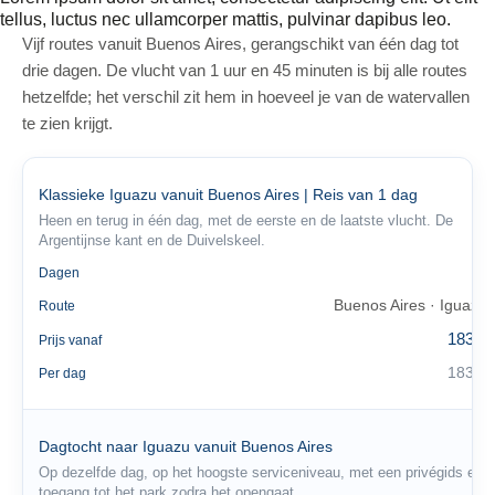
tellus, luctus nec ullamcorper mattis, pulvinar dapibus leo.
Vijf routes vanuit Buenos Aires, gerangschikt van één dag tot
drie dagen. De vlucht van 1 uur en 45 minuten is bij alle routes
hetzelfde; het verschil zit hem in hoeveel je van de watervallen
te zien krijgt.
Klassieke Iguazu vanuit Buenos Aires | Reis van 1 dag
Heen en terug in één dag, met de eerste en de laatste vlucht. De
Argentijnse kant en de Duivelskeel.
1
Dagen
Buenos Aires · Iguazú
Route
183 €
Prijs vanaf
183 €
Per dag
Dagtocht naar Iguazu vanuit Buenos Aires
Op dezelfde dag, op het hoogste serviceniveau, met een privégids en
toegang tot het park zodra het opengaat.