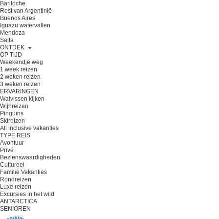
Bariloche
Rest van Argentinië
Buenos Aires
Iguazu watervallen
Mendoza
Salta
ONTDEK
OP TIJD
Weekendje weg
1 week reizen
2 weken reizen
3 weken reizen
ERVARINGEN
Walvissen kijken
Wijnreizen
Pinguïns
Skireizen
All inclusive vakanties
TYPE REIS
Avontuur
Privé
Bezienswaardigheden
Cultureel
Familie Vakanties
Rondreizen
Luxe reizen
Excursies in het wild
ANTARCTICA
SENIOREN