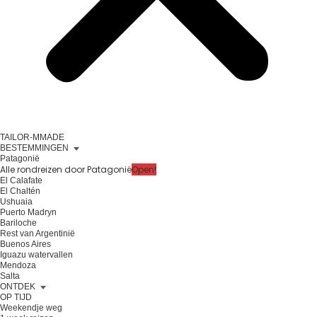
TAILOR-MMADE
BESTEMMINGEN
Patagonië
Alle rondreizen door Patagonië
Open!
El Calafate
El Chaltén
Ushuaia
Puerto Madryn
Bariloche
Rest van Argentinië
Buenos Aires
Iguazu watervallen
Mendoza
Salta
ONTDEK
OP TIJD
Weekendje weg