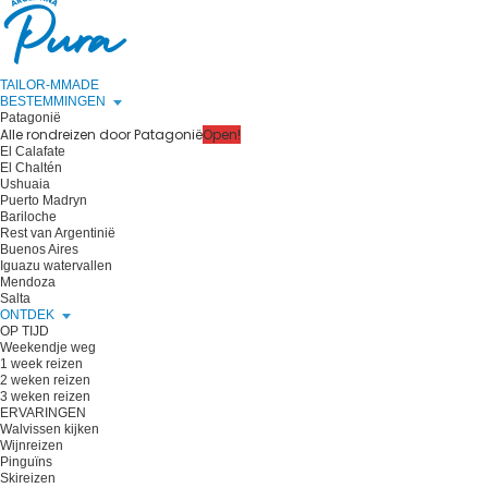
TAILOR-MMADE
BESTEMMINGEN
Patagonië
Alle rondreizen door Patagonië
Open!
El Calafate
El Chaltén
Ushuaia
Puerto Madryn
Bariloche
Rest van Argentinië
Buenos Aires
Iguazu watervallen
Mendoza
Salta
ONTDEK
OP TIJD
Weekendje weg
1 week reizen
2 weken reizen
3 weken reizen
ERVARINGEN
Walvissen kijken
Wijnreizen
Pinguïns
Skireizen