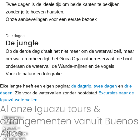
Twee dagen is de ideale tijd om beide kanten te bekijken
zonder je te hoeven haasten.
Onze aanbevelingen voor een eerste bezoek
Drie dagen
De jungle
Op de derde dag draait het niet meer om de waterval zelf, maar
om wat eromheen ligt: het Guira Oga-natuurreservaat, de boot
onderaan de waterval, de Wanda-mijnen en de vogels.
Voor de natuur en fotografie
Elke lengte heeft een eigen pagina:
de dagtrip
,
twee dagen
en
drie
dagen
. Zie voor de watervallen zonder hoofdstad
Excursies naar de
Iguazú-watervallen
.
Al onze Iguazu tours &
arrangementen vanuit Buenos
Misiones -
Puerto
Iguazú -
Aires
Watervallen
van Iguazú