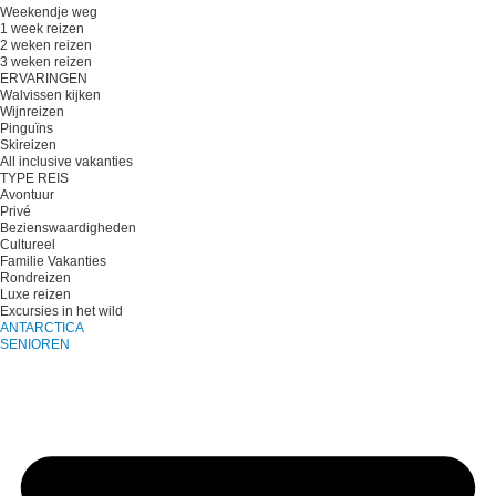
Weekendje weg
1 week reizen
2 weken reizen
3 weken reizen
ERVARINGEN
Walvissen kijken
Wijnreizen
Pinguïns
Skireizen
All inclusive vakanties
TYPE REIS
Avontuur
Privé
Bezienswaardigheden
Cultureel
Familie Vakanties
Rondreizen
Luxe reizen
Excursies in het wild
ANTARCTICA
SENIOREN