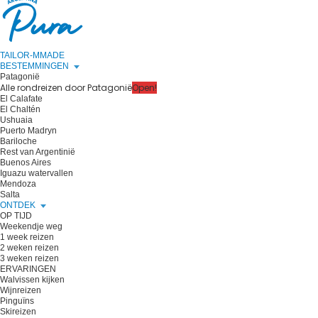
TAILOR-MMADE
BESTEMMINGEN
Patagonië
Alle rondreizen door Patagonië
Open!
El Calafate
El Chaltén
Ushuaia
Puerto Madryn
Bariloche
Rest van Argentinië
Buenos Aires
Iguazu watervallen
Mendoza
Salta
ONTDEK
OP TIJD
Weekendje weg
1 week reizen
2 weken reizen
3 weken reizen
ERVARINGEN
Walvissen kijken
Wijnreizen
Pinguïns
Skireizen