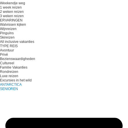
Weekendje weg
1 week reizen
2 weken reizen
3 weken reizen
ERVARINGEN
Walvissen kijken
Wijnreizen
Pinguïns
Skireizen
All inclusive vakanties
TYPE REIS
Avontuur
Privé
Bezienswaardigheden
Cultureel
Familie Vakanties
Rondreizen
Luxe reizen
Excursies in het wild
ANTARCTICA
SENIOREN