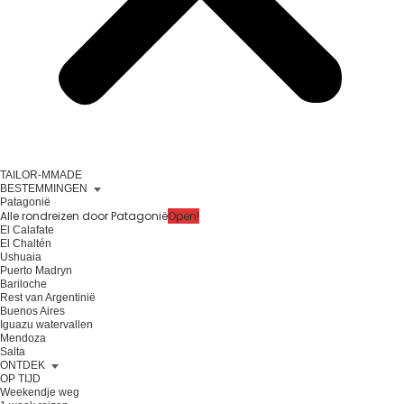
TAILOR-MMADE
BESTEMMINGEN
Patagonië
Alle rondreizen door Patagonië
Open!
El Calafate
El Chaltén
Ushuaia
Puerto Madryn
Bariloche
Rest van Argentinië
Buenos Aires
Iguazu watervallen
Mendoza
Salta
ONTDEK
OP TIJD
Weekendje weg