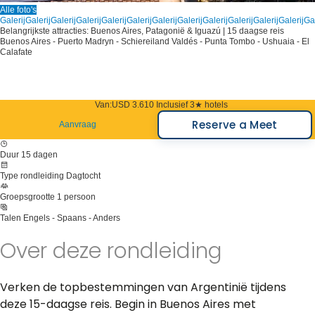
Alle foto's
Galerij
Galerij
Galerij
Galerij
Galerij
Galerij
Galerij
Galerij
Galerij
Galerij
Galerij
Galerij
Gal
Belangrijkste attracties: Buenos Aires, Patagonië & Iguazú | 15 daagse reis
Buenos Aires - Puerto Madryn - Schiereiland Valdés - Punta Tombo - Ushuaia - El
Calafate
Van:
USD 3.610
Inclusief 3★ hotels
Reserve a Meet
Aanvraag
Duur
15 dagen
Type rondleiding
Dagtocht
Groepsgrootte
1 persoon
Talen
Engels - Spaans - Anders
Over deze rondleiding
Verken de topbestemmingen van Argentinië tijdens
deze 15-daagse reis. Begin in Buenos Aires met