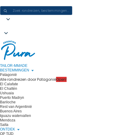
ERVARINGEN IN ARGENTINIË CREËREN - ÉÉN REIS PER KEER
TAILOR-MMADE
BESTEMMINGEN
Patagonië
Alle rondreizen door Patagonië
Open!
El Calafate
El Chaltén
Ushuaia
Puerto Madryn
Bariloche
Rest van Argentinië
Buenos Aires
Iguazu watervallen
Mendoza
Salta
ONTDEK
OP TIJD