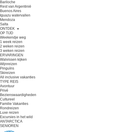
Bariloche
Rest van Argentinië
Buenos Aires
Iguazu watervallen
Mendoza
Salta
ONTDEK
OP TIJD
Weekendje weg
1 week reizen
2 weken reizen
3 weken reizen
ERVARINGEN
Walvissen kijken
Wijnreizen
Pinguïns
Skireizen
All inclusive vakanties
TYPE REIS
Avontuur
Privé
Bezienswaardigheden
Cultureel
Familie Vakanties
Rondreizen
Luxe reizen
Excursies in het wild
ANTARCTICA
SENIOREN