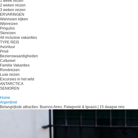
1 week reizen
2 weken reizen
3 weken reizen
ERVARINGEN
Walvissen kijken
Wijnreizen
Pinguïns
Skireizen
All inclusive vakanties
TYPE REIS
Avontuur
Privé
Bezienswaardigheden
Cultureel
Familie Vakanties
Rondreizen
Luxe reizen
Excursies in het wild
ANTARCTICA
SENIOREN
Plan je reis
Home
Argentinië
Belangrijkste attracties: Buenos Aires, Patagonië & Iguazú | 15 daagse reis