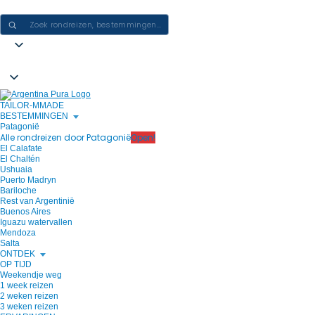
ERVARINGEN IN ARGENTINIË CREËREN - ÉÉN REIS PER KEER
TAILOR-MMADE
BESTEMMINGEN
Patagonië
Alle rondreizen door Patagonië
Open!
El Calafate
El Chaltén
Ushuaia
Puerto Madryn
Bariloche
Rest van Argentinië
Buenos Aires
Iguazu watervallen
Mendoza
Salta
ONTDEK
OP TIJD
Weekendje weg
1 week reizen
2 weken reizen
3 weken reizen