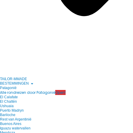
TAILOR-MMADE
BESTEMMINGEN
Patagonië
Alle rondreizen door Patagonië
Open!
El Calafate
El Chaltén
Ushuaia
Puerto Madryn
Bariloche
Rest van Argentinië
Buenos Aires
Iguazu watervallen
Mendoza