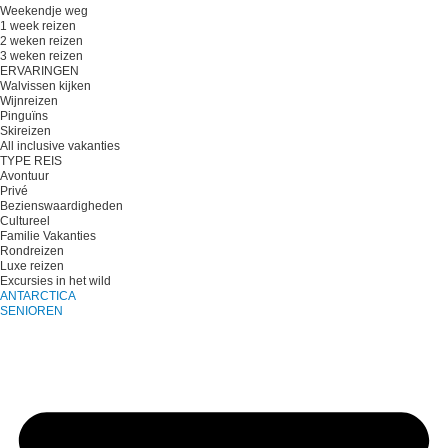
Weekendje weg
1 week reizen
2 weken reizen
3 weken reizen
ERVARINGEN
Walvissen kijken
Wijnreizen
Pinguïns
Skireizen
All inclusive vakanties
TYPE REIS
Avontuur
Privé
Bezienswaardigheden
Cultureel
Familie Vakanties
Rondreizen
Luxe reizen
Excursies in het wild
ANTARCTICA
SENIOREN