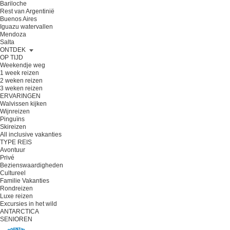
Bariloche
Rest van Argentinië
Buenos Aires
Iguazu watervallen
Mendoza
Salta
ONTDEK
OP TIJD
Weekendje weg
1 week reizen
2 weken reizen
3 weken reizen
ERVARINGEN
Walvissen kijken
Wijnreizen
Pinguïns
Skireizen
All inclusive vakanties
TYPE REIS
Avontuur
Privé
Bezienswaardigheden
Cultureel
Familie Vakanties
Rondreizen
Luxe reizen
Excursies in het wild
ANTARCTICA
SENIOREN