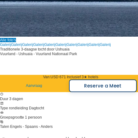
Alle foto's
Galerij
Galerij
Galerij
Galerij
Galerij
Galerij
Galerij
Galerij
Galerij
Galerij
Traditionele 3-daagse tocht door Ushuaia
Vuurland - Ushuaia - Vuurland Nationaal Park
Van:
USD 671
Inclusief 3★ hotels
Reserve a Meet
Aanvraag
Duur
3 dagen
Type rondleiding
Dagtocht
Groepsgrootte
1 persoon
Talen
Engels - Spaans - Anders