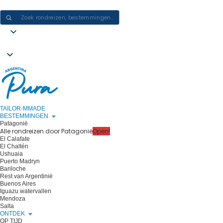
ERVARINGEN IN ARGENTINIË CREËREN - ÉÉN REIS PER KEER
TAILOR-MMADE
BESTEMMINGEN
Patagonië
Alle rondreizen door Patagonië
Open!
El Calafate
El Chaltén
Ushuaia
Puerto Madryn
Bariloche
Rest van Argentinië
Buenos Aires
Iguazu watervallen
Mendoza
Salta
ONTDEK
OP TIJD