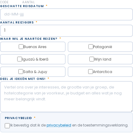
overblijfselen van schelpen. Tot slot klommen we
CODE
AANTAL
GESCHATTE REISDATUM
*
naar een uitkijkpunt voor een prachtig uitzicht over
het Beaglekanaal en genoten onderweg van een
AANTAL REIZIGERS
*
verfrissing.
Overnachting in Ushuaia.
WAAR WIL JE NAARTOE REIZEN?
*
Buenos Aires
Patagonië
Maaltijden inbegrepen: Ontbijt.
Iguazú & Iberá
Wijn land
Salta & Jujuy
Antarctica
DEEL JE IDEEËN MET ONS!
*
PRIVACYBELEID
*
Ik bevestig dat ik de
privacybeleid
en de toestemmingsverklaring.