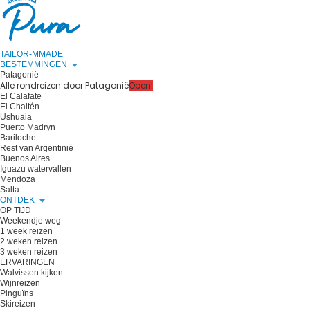
TAILOR-MMADE
BESTEMMINGEN
Patagonië
Alle rondreizen door Patagonië
Open!
El Calafate
El Chaltén
Ushuaia
Puerto Madryn
Bariloche
Rest van Argentinië
Buenos Aires
Iguazu watervallen
Mendoza
Salta
ONTDEK
OP TIJD
Weekendje weg
1 week reizen
2 weken reizen
3 weken reizen
ERVARINGEN
Walvissen kijken
Wijnreizen
Pinguïns
Skireizen