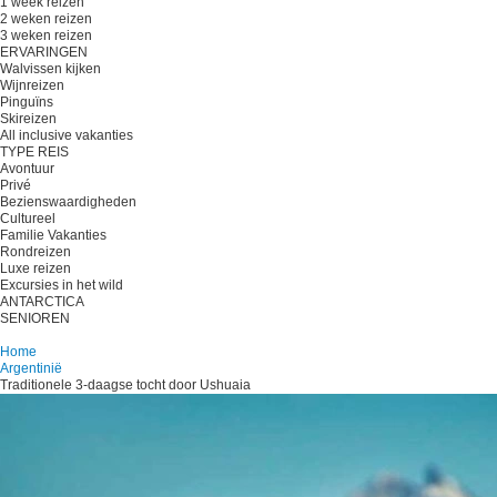
1 week reizen
2 weken reizen
3 weken reizen
ERVARINGEN
Walvissen kijken
Wijnreizen
Pinguïns
Skireizen
All inclusive vakanties
TYPE REIS
Avontuur
Privé
Bezienswaardigheden
Cultureel
Familie Vakanties
Rondreizen
Luxe reizen
Excursies in het wild
ANTARCTICA
SENIOREN
Plan je reis
Home
Argentinië
Traditionele 3-daagse tocht door Ushuaia