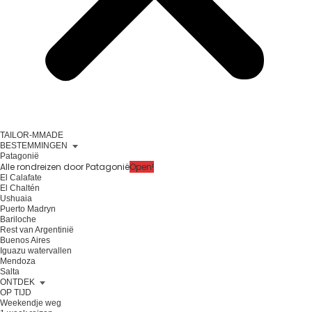
TAILOR-MMADE
BESTEMMINGEN
Patagonië
Alle rondreizen door Patagonië
Open!
El Calafate
El Chaltén
Ushuaia
Puerto Madryn
Bariloche
Rest van Argentinië
Buenos Aires
Iguazu watervallen
Mendoza
Salta
ONTDEK
OP TIJD
Weekendje weg