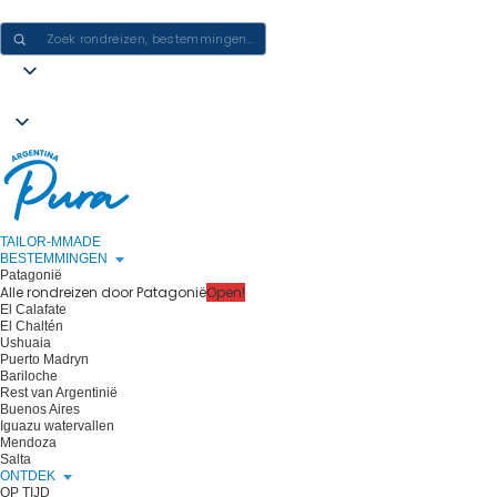
ERVARINGEN IN ARGENTINIË CREËREN - ÉÉN REIS PER KEER
TAILOR-MMADE
BESTEMMINGEN
Patagonië
Alle rondreizen door Patagonië
Open!
El Calafate
El Chaltén
Ushuaia
Puerto Madryn
Bariloche
Rest van Argentinië
Buenos Aires
Iguazu watervallen
Mendoza
Salta
ONTDEK
OP TIJD