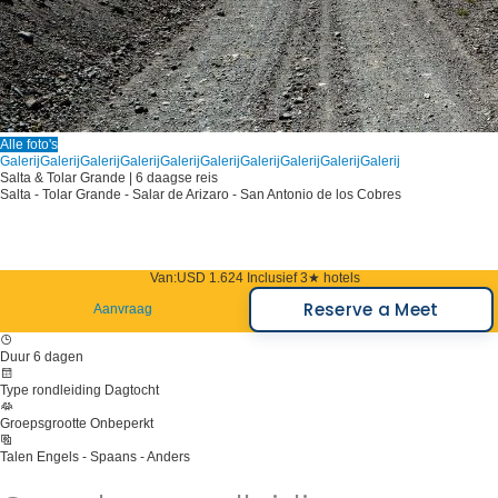
Alle foto's
Galerij
Galerij
Galerij
Galerij
Galerij
Galerij
Galerij
Galerij
Galerij
Galerij
Salta & Tolar Grande | 6 daagse reis
Salta - Tolar Grande - Salar de Arizaro - San Antonio de los Cobres
Van:
USD 1.624
Inclusief 3★ hotels
Reserve a Meet
Aanvraag
Duur
6 dagen
Type rondleiding
Dagtocht
Groepsgrootte
Onbeperkt
Talen
Engels - Spaans - Anders