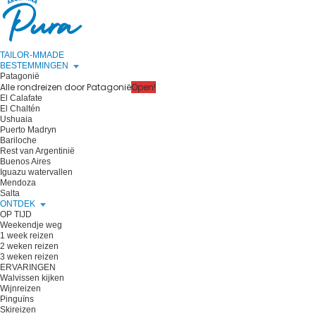
TAILOR-MMADE
BESTEMMINGEN
Patagonië
Alle rondreizen door Patagonië
Open!
El Calafate
El Chaltén
Ushuaia
Puerto Madryn
Bariloche
Rest van Argentinië
Buenos Aires
Iguazu watervallen
Mendoza
Salta
ONTDEK
OP TIJD
Weekendje weg
1 week reizen
2 weken reizen
3 weken reizen
ERVARINGEN
Walvissen kijken
Wijnreizen
Pinguïns
Skireizen