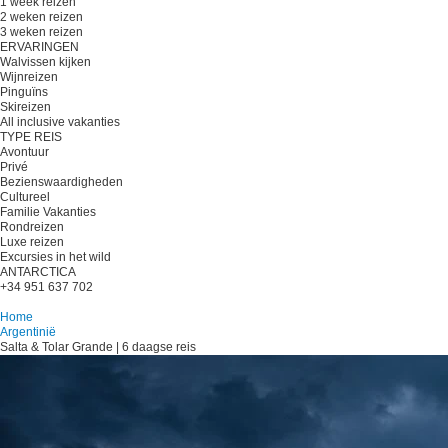
1 week reizen
2 weken reizen
3 weken reizen
ERVARINGEN
Walvissen kijken
Wijnreizen
Pinguïns
Skireizen
All inclusive vakanties
TYPE REIS
Avontuur
Privé
Bezienswaardigheden
Cultureel
Familie Vakanties
Rondreizen
Luxe reizen
Excursies in het wild
ANTARCTICA
+34 951 637 702
Plan je reis
Home
Argentinië
Salta & Tolar Grande | 6 daagse reis