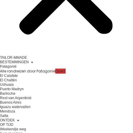
TAILOR-MMADE
BESTEMMINGEN
Patagonië
Alle rondreizen door Patagonië
Open!
El Calafate
El Chaltén
Ushuaia
Puerto Madryn
Bariloche
Rest van Argentinië
Buenos Aires
Iguazu watervallen
Mendoza
Salta
ONTDEK
OP TIJD
Weekendje weg