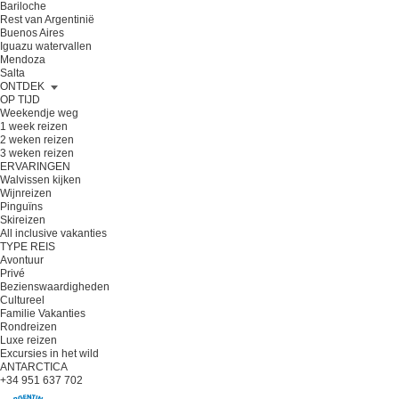
Bariloche
Rest van Argentinië
Buenos Aires
Iguazu watervallen
Mendoza
Salta
ONTDEK
OP TIJD
Weekendje weg
1 week reizen
2 weken reizen
3 weken reizen
ERVARINGEN
Walvissen kijken
Wijnreizen
Pinguïns
Skireizen
All inclusive vakanties
TYPE REIS
Avontuur
Privé
Bezienswaardigheden
Cultureel
Familie Vakanties
Rondreizen
Luxe reizen
Excursies in het wild
ANTARCTICA
+34 951 637 702