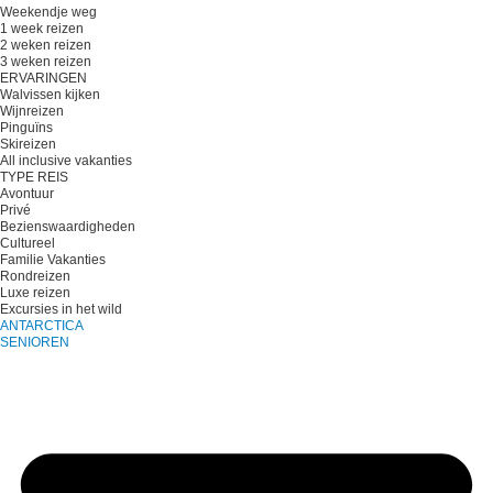
Weekendje weg
1 week reizen
2 weken reizen
3 weken reizen
ERVARINGEN
Walvissen kijken
Wijnreizen
Pinguïns
Skireizen
All inclusive vakanties
TYPE REIS
Avontuur
Privé
Bezienswaardigheden
Cultureel
Familie Vakanties
Rondreizen
Luxe reizen
Excursies in het wild
ANTARCTICA
SENIOREN