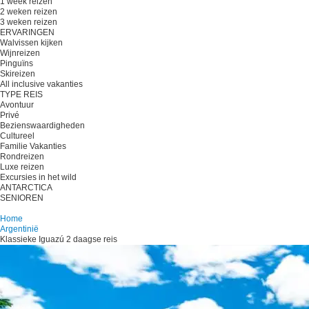
1 week reizen
2 weken reizen
3 weken reizen
ERVARINGEN
Walvissen kijken
Wijnreizen
Pinguïns
Skireizen
All inclusive vakanties
TYPE REIS
Avontuur
Privé
Bezienswaardigheden
Cultureel
Familie Vakanties
Rondreizen
Luxe reizen
Excursies in het wild
ANTARCTICA
SENIOREN
Plan je reis
Home
Argentinië
Klassieke Iguazú 2 daagse reis