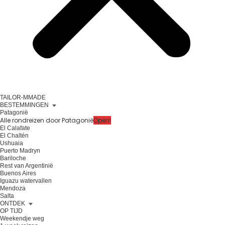
TAILOR-MMADE
BESTEMMINGEN
Patagonië
Alle rondreizen door Patagonië
Open!
El Calafate
El Chaltén
Ushuaia
Puerto Madryn
Bariloche
Rest van Argentinië
Buenos Aires
Iguazu watervallen
Mendoza
Salta
ONTDEK
OP TIJD
Weekendje weg