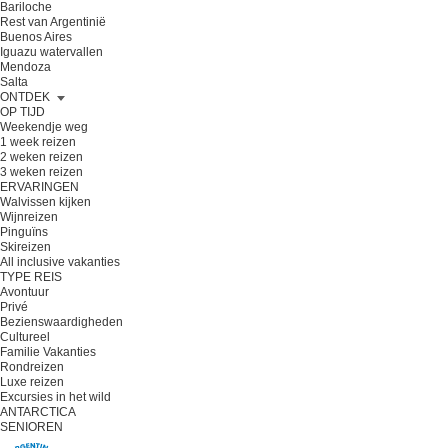
Bariloche
Rest van Argentinië
Buenos Aires
Iguazu watervallen
Mendoza
Salta
ONTDEK
OP TIJD
Weekendje weg
1 week reizen
2 weken reizen
3 weken reizen
ERVARINGEN
Walvissen kijken
Wijnreizen
Pinguïns
Skireizen
All inclusive vakanties
TYPE REIS
Avontuur
Privé
Bezienswaardigheden
Cultureel
Familie Vakanties
Rondreizen
Luxe reizen
Excursies in het wild
ANTARCTICA
SENIOREN