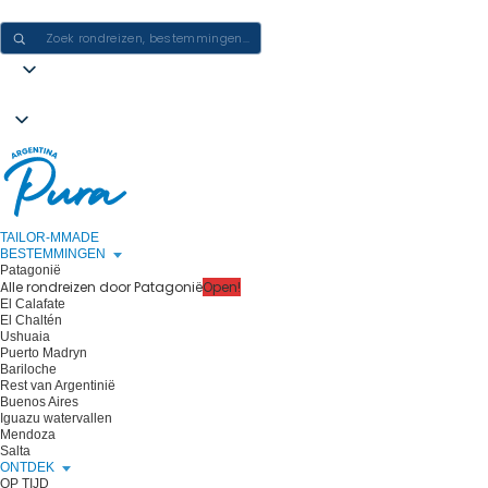
ERVARINGEN IN ARGENTINIË CREËREN - ÉÉN REIS PER KEER
TAILOR-MMADE
BESTEMMINGEN
Patagonië
Alle rondreizen door Patagonië
Open!
El Calafate
El Chaltén
Ushuaia
Puerto Madryn
Bariloche
Rest van Argentinië
Buenos Aires
Iguazu watervallen
Mendoza
Salta
ONTDEK
OP TIJD