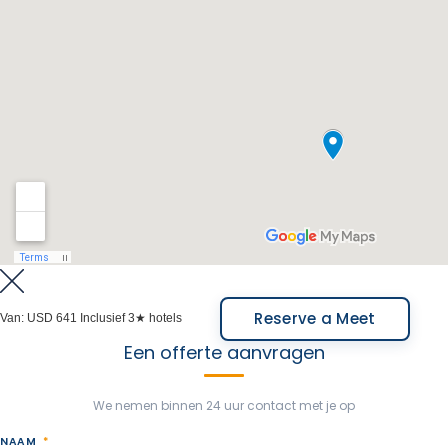
Argentijnse kant kun je kiezen voor een aantal
optionele activiteiten, zoals het nautische avontuur
of het grote avontuur, zodat je de kans niet mist om
een magische dag in de jungle te beleven. Aan het
einde van de excursie brengen we je naar de
binnenlandse luchthaven. Inbegrepen: Entree
nationaal park.
Maaltijden inbegrepen: Ontbijt, Lunch in La Selva of El
Fortin restaurant.
Reserve a Meet
Van:
USD 641
Inclusief 3★ hotels
Een offerte aanvragen
We nemen binnen 24 uur contact met je op
NAAM
*