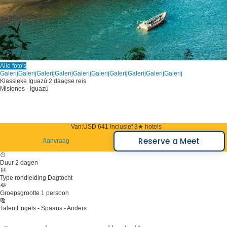
Alle foto's
Galerij
Galerij
Galerij
Galerij
Galerij
Galerij
Galerij
Galerij
Galerij
Galerij
Klassieke Iguazú 2 daagse reis
Misiones - Iguazú
Van:
USD 641
Inclusief 3★ hotels
Reserve a Meet
Aanvraag
Duur
2 dagen
Type rondleiding
Dagtocht
Groepsgrootte
1 persoon
Talen
Engels - Spaans - Anders