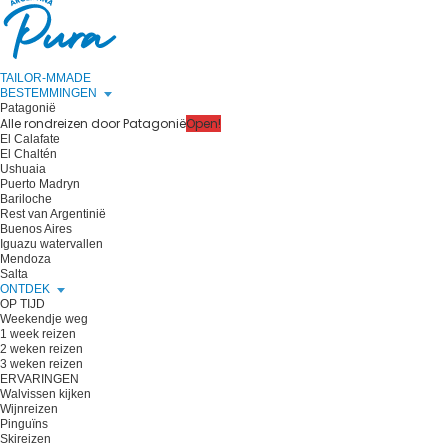
TAILOR-MMADE
BESTEMMINGEN
Patagonië
Alle rondreizen door Patagonië
Open!
El Calafate
El Chaltén
Ushuaia
Puerto Madryn
Bariloche
Rest van Argentinië
Buenos Aires
Iguazu watervallen
Mendoza
Salta
ONTDEK
OP TIJD
Weekendje weg
1 week reizen
2 weken reizen
3 weken reizen
ERVARINGEN
Walvissen kijken
Wijnreizen
Pinguïns
Skireizen