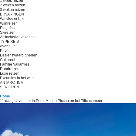
1 week reizen
2 weken reizen
3 weken reizen
ERVARINGEN
Walvissen kijken
Wijnreizen
Pinguïns
Skireizen
All inclusive vakanties
TYPE REIS
Avontuur
Privé
Bezienswaardigheden
Cultureel
Familie Vakanties
Rondreizen
Luxe reizen
Excursies in het wild
ANTARCTICA
SENIOREN
Plan je reis
Home
11-daags avontuur in Peru: Machu Picchu en het Titicacameer