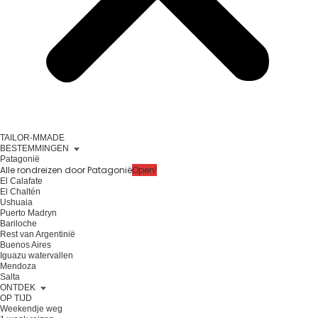
TAILOR-MMADE
BESTEMMINGEN
Patagonië
Alle rondreizen door Patagonië
Open!
El Calafate
El Chaltén
Ushuaia
Puerto Madryn
Bariloche
Rest van Argentinië
Buenos Aires
Iguazu watervallen
Mendoza
Salta
ONTDEK
OP TIJD
Weekendje weg