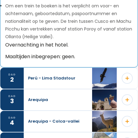
Om een trein te boeken is het verplicht om voor- en
achternaam, geboortedatum, paspoortnummer en
nationaliteit op te geven. De trein tussen Cusco en Machu
Picchu kan vertrekken vanaf station Poroy of vanaf station
Ollanta (Heilige Vallei).
Overnachting in het hotel.
Maaltijden inbegrepen: geen.
DAG
2
Perú - Lima Stadstour
DAG
3
Arequipa
Tussen 09h15 en 09h45, recojo del hotel para iniciar
la visita de la ciudad: panoramisch uitzicht op de
DAG
“Pucllana Pyramid”, een prachtig ceremonieel en
4
Arequipa - Colca-vallei
Morgen gratis.
archeologisch centrum gebouwd in de 4e eeuw na
In de namiddag, stadstour: Bezoek de wijk Chilina om
Christus en beschouwd als een “heilige stad” door de