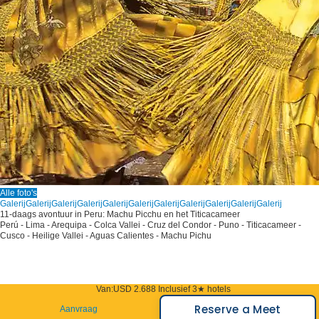
Alle foto's
Galerij
Galerij
Galerij
Galerij
Galerij
Galerij
Galerij
Galerij
Galerij
Galerij
Galerij
11-daags avontuur in Peru: Machu Picchu en het Titicacameer
Perú - Lima - Arequipa - Colca Vallei - Cruz del Condor - Puno - Titicacameer -
Cusco - Heilige Vallei - Aguas Calientes - Machu Pichu
Van:
USD 2.688
Inclusief 3★ hotels
Reserve a Meet
Aanvraag