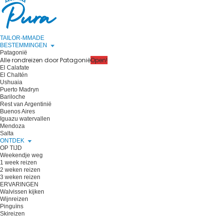
TAILOR-MMADE
BESTEMMINGEN
Patagonië
Alle rondreizen door Patagonië
Open!
El Calafate
El Chaltén
Ushuaia
Puerto Madryn
Bariloche
Rest van Argentinië
Buenos Aires
Iguazu watervallen
Mendoza
Salta
ONTDEK
OP TIJD
Weekendje weg
1 week reizen
2 weken reizen
3 weken reizen
ERVARINGEN
Walvissen kijken
Wijnreizen
Pinguïns
Skireizen