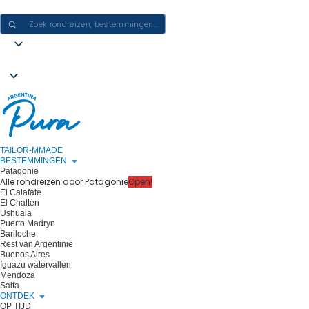
ERVARINGEN IN ARGENTINIË CREËREN - ÉÉN REIS PER KEER
TAILOR-MMADE
BESTEMMINGEN
Patagonië
Alle rondreizen door Patagonië
Open!
El Calafate
El Chaltén
Ushuaia
Puerto Madryn
Bariloche
Rest van Argentinië
Buenos Aires
Iguazu watervallen
Mendoza
Salta
ONTDEK
OP TIJD