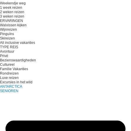
Weekendje weg
1 week reizen
2 weken reizen
3 weken reizen
ERVARINGEN
Walvissen kijken
Wijnreizen
Pinguïns
Skireizen
All inclusive vakanties
TYPE REIS
Avontuur
Privé
Bezienswaardigheden
Cultureel
Familie Vakanties
Rondreizen
Luxe reizen
Excursies in het wild
ANTARCTICA
SENIOREN