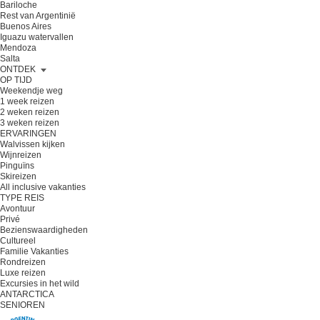
Bariloche
Rest van Argentinië
Buenos Aires
Iguazu watervallen
Mendoza
Salta
ONTDEK
OP TIJD
Weekendje weg
1 week reizen
2 weken reizen
3 weken reizen
ERVARINGEN
Walvissen kijken
Wijnreizen
Pinguïns
Skireizen
All inclusive vakanties
TYPE REIS
Avontuur
Privé
Bezienswaardigheden
Cultureel
Familie Vakanties
Rondreizen
Luxe reizen
Excursies in het wild
ANTARCTICA
SENIOREN